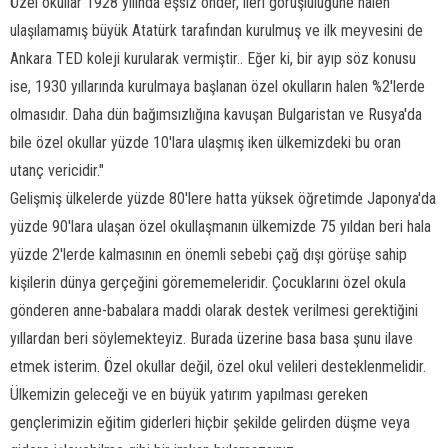
Özel okullar 1928 yılında eşsiz önder, ileri görüşlülüğüne halen
ulaşılamamış büyük Atatürk tarafından kurulmuş ve ilk meyvesini de
Ankara TED koleji kurularak vermiştir.. Eğer ki, bir ayıp söz konusu
ise, 1930 yıllarında kurulmaya başlanan özel okulların halen %2'lerde
olmasıdır. Daha dün bağımsızlığına kavuşan Bulgaristan ve Rusya'da
bile özel okullar yüzde 10'lara ulaşmış iken ülkemizdeki bu oran
utanç vericidir."
Gelişmiş ülkelerde yüzde 80'lere hatta yüksek öğretimde Japonya'da
yüzde 90'lara ulaşan özel okullaşmanın ülkemizde 75 yıldan beri hala
yüzde 2'lerde kalmasının en önemli sebebi çağ dışı görüşe sahip
kişilerin dünya gerçeğini görememeleridir. Çocuklarını özel okula
gönderen anne-babalara maddi olarak destek verilmesi gerektiğini
yıllardan beri söylemekteyiz. Burada üzerine basa basa şunu ilave
etmek isterim. Özel okullar değil, özel okul velileri desteklenmelidir.
Ülkemizin geleceği ve en büyük yatırım yapılması gereken
gençlerimizin eğitim giderleri hiçbir şekilde gelirden düşme veya