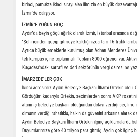
birinci, pamukta ikinci sırayı alan ilimizin en büyük dezavant
İzmir'de çalışıyor.
İZMİR'E YOĞUN GÖÇ
Aydın'da beyin göçü ağırlık olarak İzmir, İstanbul arasında dağı
"Şehiriçinden geçip gitmeye kalktığınızda tam 16 trafik lambas
Ayrıca büyük emeklerle kurulmuş olan Adnan Menderes Üniversit
tek kampüs içine toplanmalı. Toplam 8000 öğrenci var. Aktivit
Kuşadası'ndaki sarrafi ve deri sektörünün vergi dairesi ne yazı
İMARZEDE'LER ÇOK
İkinci adresimiz Aydın Belediye Başkanı İlhami Ortekin oldu. Or
Gördüğüm kadarıyla Ortekin, seçimlerden sonra AKP rozetini
atanmış belediye başkanı olduğundan dolayı verdiği seçilme 
olmanın verdiği rahatlıkla, halkın da güvenini arkasına alarak d
Aydın Belediye Başkanı İlhami Ortekin ilginç açıklamalarda b
Duyumlarımıza göre 40 trilyon para gitmiş. Aydın çok ilginç b