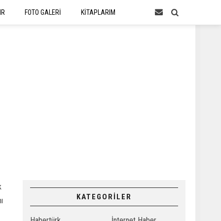
IR
FOTO GALERİ
KİTAPLARIM
k
KATEGORİLER
mı
Habertürk
İnternet Haber