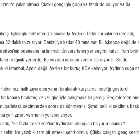
ajı İzmir'e yakın olması. Çünkü gençliğin çoğu ya İzmir'de okuyor ya da
lmış. Işıklıoğlu sohbetimiz esnasında Aydın'ın farklı sorunlarına değindi;
ı 32 dakikanızı alıyor. Denizli'ye kadar 40 tane var. Bu işkence değil de 
esi'nin ödenekleri artırılmalı. Üniversitenin yer seçimi hatalı. Tüm biri
eleri dağınık yerlerde. Bu yüzden istenen verimi alamıyorlar. Bir de
k ki İstanbul, Aydın değil. Aydın'a bir kuruş KDV kalmıyor. Aydın'ın suçu n
tekin bizi halk ziyaretini yarım bırakarak karşılama inceliği gösterdi.
 bir kenara bırakmış ve var gücüyle çalışmaya başlamış. Seçimlerden ön
mücadelesi, seçimlerden sonra da sönmemiş. Şimdi belli ki seçilmiş baş
aha iyi hizmet vermenin yollarını arıyor.
ulundu; "En fazla İmarzede'nin Aydın'dan olduğunu biliyor musunuz?
ir şehir. Ne yazık ki tam bir emekli şehri olmuş. Çünkü çalışan, genç kesi