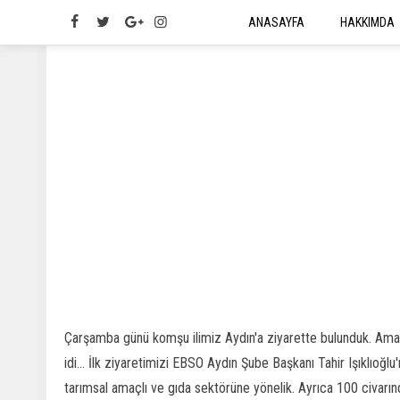
ANASAYFA
HAKKIMDA
Çarşamba günü komşu ilimiz Aydın'a ziyarette bulunduk. Amaç 
idi... İlk ziyaretimizi EBSO Aydın Şube Başkanı Tahir Işıklıoğl
tarımsal amaçlı ve gıda sektörüne yönelik. Ayrıca 100 civarınd