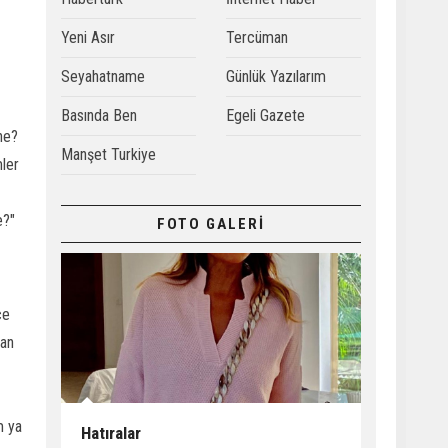
Yeni Asır
Tercüman
Seyahatname
Günlük Yazılarım
Basında Ben
Egeli Gazete
ne?
Manşet Turkiye
mler
e?"
FOTO GALERİ
ce
kan
m ya
Hatıralar