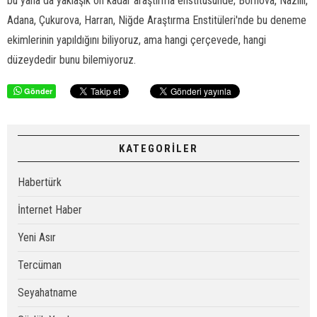
bu yana da yaklaşık on kadar araştırma enstitüsünde; Bornova, Nazilli,
Adana, Çukurova, Harran, Niğde Araştırma Enstitüleri'nde bu deneme
ekimlerinin yapıldığını biliyoruz, ama hangi çerçevede, hangi
düzeydedir bunu bilemiyoruz.
Gönder
KATEGORİLER
Habertürk
İnternet Haber
Yeni Asır
Tercüman
Seyahatname