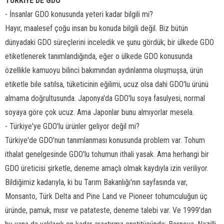
TÜRKİYE'DE GDO
- İnsanlar GDO konusunda yeteri kadar bilgili mi?
Hayır, maalesef çoğu insan bu konuda bilgili değil. Biz bütün
dünyadaki GDO süreçlerini inceledik ve şunu gördük; bir ülkede GDO
etiketlenerek tanımlandığında, eğer o ülkede GDO konusunda
özellikle kamuoyu bilinci bakımından aydınlanma oluşmuşsa, ürün
etiketle bile satılsa, tüketicinin eğilimi, ucuz olsa dahi GDO'lu ürünü
almama doğrultusunda. Japonya'da GDO'lu soya fasulyesi, normal
soyaya göre çok ucuz. Ama Japonlar bunu almıyorlar mesela.
- Türkiye'ye GDO'lu ürünler geliyor değil mi?
Türkiye'de GDO'nun tanımlanması konusunda problem var. Tohum
ithalat genelgesinde GDO'lu tohumun ithali yasak. Ama herhangi bir
GDO üreticisi şirketle, deneme amaçlı olmak kaydıyla izin veriliyor.
Bildiğimiz kadarıyla, ki bu Tarım Bakanlığı'nın sayfasında var,
Monsanto, Türk Delta and Pine Land ve Pioneer tohumculuğun üç
üründe, pamuk, mısır ve patateste, deneme talebi var. Ve 1999'dan