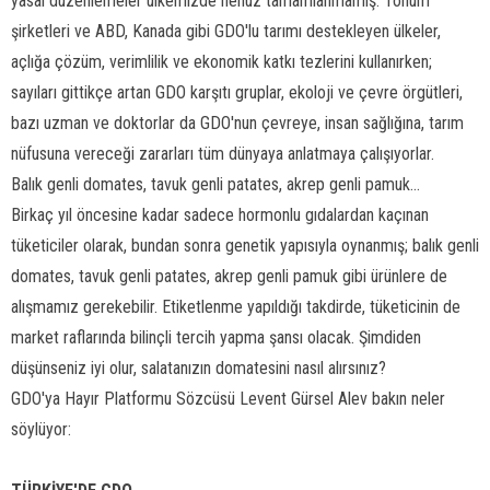
yasal düzenlemeler ülkemizde henüz tamamlanmamış. Tohum
şirketleri ve ABD, Kanada gibi GDO'lu tarımı destekleyen ülkeler,
açlığa çözüm, verimlilik ve ekonomik katkı tezlerini kullanırken;
sayıları gittikçe artan GDO karşıtı gruplar, ekoloji ve çevre örgütleri,
bazı uzman ve doktorlar da GDO'nun çevreye, insan sağlığına, tarım
nüfusuna vereceği zararları tüm dünyaya anlatmaya çalışıyorlar.
Balık genli domates, tavuk genli patates, akrep genli pamuk...
Birkaç yıl öncesine kadar sadece hormonlu gıdalardan kaçınan
tüketiciler olarak, bundan sonra genetik yapısıyla oynanmış; balık genli
domates, tavuk genli patates, akrep genli pamuk gibi ürünlere de
alışmamız gerekebilir. Etiketlenme yapıldığı takdirde, tüketicinin de
market raflarında bilinçli tercih yapma şansı olacak. Şimdiden
düşünseniz iyi olur, salatanızın domatesini nasıl alırsınız?
GDO'ya Hayır Platformu Sözcüsü Levent Gürsel Alev bakın neler
söylüyor: