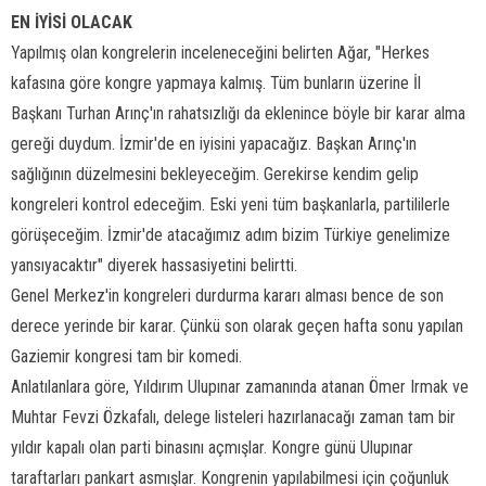
EN İYİSİ OLACAK
Yapılmış olan kongrelerin inceleneceğini belirten Ağar, "Herkes
kafasına göre kongre yapmaya kalmış. Tüm bunların üzerine İl
Başkanı Turhan Arınç'ın rahatsızlığı da eklenince böyle bir karar alma
gereği duydum. İzmir'de en iyisini yapacağız. Başkan Arınç'ın
sağlığının düzelmesini bekleyeceğim. Gerekirse kendim gelip
kongreleri kontrol edeceğim. Eski yeni tüm başkanlarla, partililerle
görüşeceğim. İzmir'de atacağımız adım bizim Türkiye genelimize
yansıyacaktır" diyerek hassasiyetini belirtti.
Genel Merkez'in kongreleri durdurma kararı alması bence de son
derece yerinde bir karar. Çünkü son olarak geçen hafta sonu yapılan
Gaziemir kongresi tam bir komedi.
Anlatılanlara göre, Yıldırım Ulupınar zamanında atanan Ömer Irmak ve
Muhtar Fevzi Özkafalı, delege listeleri hazırlanacağı zaman tam bir
yıldır kapalı olan parti binasını açmışlar. Kongre günü Ulupınar
taraftarları pankart asmışlar. Kongrenin yapılabilmesi için çoğunluk