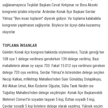
sağlanamayınca Teşkilat Başkanı Cevat Kırkpınar ve Bora Akseki
kongrenin iptalini istiyorlar. Ardından Konak İlçe Başkanı Serdar
Yılmaz "Ben insan toplarım" diyerek gidiyor. Ve toplama kalabalıkla
kongrenin yapılmasını sağlıyorlar. Böylece bir ilçeyi daha kazanmış
oluyorlar.
TOPLAMA İNSANLAR
Gelelim Konak ilçe kongresi hakkında söylenenlere; Tüzük gereği her
108 oya 1 delege verilmesi gerekirken 139 delege verilmiş. Bazı
mahallelerin alınan oy sayısı 733. Fakat 15.012 oya verilmesi gereken
delege 733 oya verilmiş. Serdar Yılmaz'ın listesinden delege seçilen
Necip Kalkan, mMehtap Mahallesi'nden Süer Gönüldaş Dolaplıkuyu,
Atıl Akkan Umut, Akın Özdemir Oğuzlar, Süha Tanık Nedim ise
Tuğultay Mahallesi'nden delege seçilmişler. Konak İlçe Başkanvekili
Mehmet Cömert'in soyadını taşıyan 5 kişi, Özhan soyadlı 5 kişi,
Çavdar soyadlı 5 kişi listelere delege olarak yazılmış. Yüksek seçim