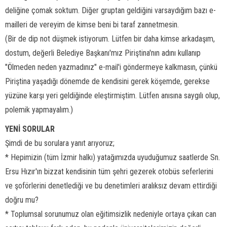
deliğine çomak soktum. Diğer gruptan geldiğini varsaydığım bazı e-
mailleri de vereyim de kimse beni bi taraf zannetmesin.
(Bir de dip not düşmek istiyorum. Lütfen bir daha kimse arkadaşım,
dostum, değerli Belediye Başkanı'mız Piriştina'nın adını kullanıp
"Ölmeden neden yazmadınız" e-mail'i göndermeye kalkmasın, çünkü
Piriştina yaşadığı dönemde de kendisini gerek köşemde, gerekse
yüzüne karşı yeri geldiğinde eleştirmiştim. Lütfen anısına saygılı olup,
polemik yapmayalım.)
YENİ SORULAR
Şimdi de bu sorulara yanıt arıyoruz;
* Hepimizin (tüm İzmir halkı) yatağımızda uyuduğumuz saatlerde Sn.
Ersu Hızır'ın bizzat kendisinin tüm şehri gezerek otobüs seferlerini
ve şoförlerini denetlediği ve bu denetimleri aralıksız devam ettirdiği
doğru mu?
* Toplumsal sorunumuz olan eğitimsizlik nedeniyle ortaya çıkan can