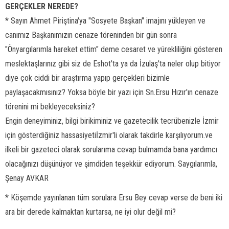
GERÇEKLER NEREDE?
* Sayın Ahmet Piriştina'ya "Sosyete Başkan" imajını yükleyen ve
canımız Başkanımızın cenaze töreninden bir gün sonra
"Önyargılarımla hareket ettim" deme cesaret ve yürekliliğini gösteren
meslektaşlarınız gibi siz de Eshot'ta ya da İzulaş'ta neler olup bitiyor
diye çok ciddi bir araştırma yapıp gerçekleri bizimle
paylaşacakmısınız? Yoksa böyle bir yazı için Sn.Ersu Hızır'ın cenaze
törenini mi bekleyeceksiniz?
Engin deneyiminiz, bilgi birikiminiz ve gazetecilik tecrübenizle İzmir
için gösterdiğiniz hassasiyetiİzmir'li olarak takdirle karşılıyorum.ve
ilkeli bir gazeteci olarak sorularıma cevap bulmamda bana yardımcı
olacağınızı düşünüyor ve şimdiden teşekkür ediyorum. Saygılarımla,
Şenay AVKAR
* Köşemde yayınlanan tüm sorulara Ersu Bey cevap verse de beni iki
ara bir derede kalmaktan kurtarsa, ne iyi olur değil mi?