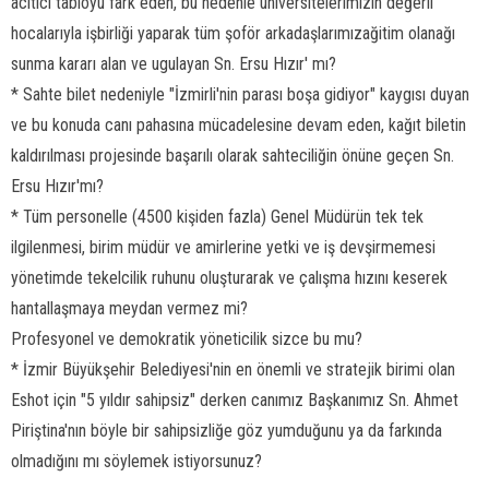
acıtıcı tabloyu fark eden, bu nedenle üniversitelerimizin değerli
hocalarıyla işbirliği yaparak tüm şoför arkadaşlarımızağitim olanağı
sunma kararı alan ve ugulayan Sn. Ersu Hızır' mı?
* Sahte bilet nedeniyle "İzmirli'nin parası boşa gidiyor" kaygısı duyan
ve bu konuda canı pahasına mücadelesine devam eden, kağıt biletin
kaldırılması projesinde başarılı olarak sahteciliğin önüne geçen Sn.
Ersu Hızır'mı?
* Tüm personelle (4500 kişiden fazla) Genel Müdürün tek tek
ilgilenmesi, birim müdür ve amirlerine yetki ve iş devşirmemesi
yönetimde tekelcilik ruhunu oluşturarak ve çalışma hızını keserek
hantallaşmaya meydan vermez mi?
Profesyonel ve demokratik yöneticilik sizce bu mu?
* İzmir Büyükşehir Belediyesi'nin en önemli ve stratejik birimi olan
Eshot için "5 yıldır sahipsiz" derken canımız Başkanımız Sn. Ahmet
Piriştina'nın böyle bir sahipsizliğe göz yumduğunu ya da farkında
olmadığını mı söylemek istiyorsunuz?