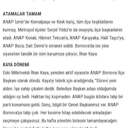
ATAMALAR TAMAM
ANAP İzmir'de Kemalpaşa ve Kınık hariç, tüm ilçe teşkilatlarını
kurmuş. Metropol ilçeler Serpil Yıldız'ın da onayıyla, ilçe başkanlarını
atadı. ANAP Konak; Hikmet Tekcan'a, ANAP Karşıyaka; Halil Taşcı'ya,
ANAP Buca; Sait Demir'e emanet edildi. Bornova'da ise yine
siyaseten tanıdık bir isim karşımıza çıkıyor; İlhan Kaya.
KAYA DÖNEMİ
Eski Milletvekili İlhan Kaya, yeniden aktif siyasete ANAP Bornova İlçe
Başkanı olarak döndü. Kaya'yı tebrik için aradığımda; "Görevi yeni
aldım. İşe sahip çıkalım dedik. Belediye Başkan adayı olduğumda
aldığım oy belli. Halktan hiç kopmadım. ANAP bugün iktidara talip bir
parti konumuna geldi. Genç, bilgili bir Genel Başkanımız var. ANAP
Bornova'ya talip çok. Her kesime hitap edebilecek arkadaşları
seçmeye çalışıyoruz. Bu hafta yönetim listesini tamamlayacağım.