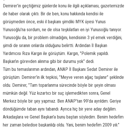
Demirer'in geçtiğimiz günlerde konu ile ilgili açıklaması, gazetemizde
de haber olarak çıktı. Bir de ben, konu hakkında kendisi ile
görüşmeden önce, eski il başkanı şimdiki MYK üyesi Yunus
Yunusoğlu'na sordum, ne de olsa teşkilatları en iyi Yunusoğlu tanıyor.
Yunusoğlu da, bir problem olmadığını, kendisinin 3 yıl emek verdiğini,
şimdi de sıranın onlarda olduğunu belirtti. Ardından İl Başkan
Yardımcısı Rıza Kargın ile görüştüm. Kargın, "Polemik yapıldı.
Başkan'ın görevden alınma gibi bir durumu yok" dedi.
Tüm bu temaslarımın ardından, ANAP İl Başkanı Sedat Demirer ile
görüştüm. Demirer'in ilk tepkisi, "Meyve veren ağaç taşlanır" şeklinde
oldu. Demirer, "Tam toparlanma sürecinde böyle bir şeyin olması
mümkün değil. Yüz kızartıcı bir suç işlemedikten sonra, Genel
Merkez böyle bir şey yapmaz. Ben ANAP'tan 99'da ayrıldım. Geriye
döndüğümde taban aynı tabandı. Ayrıca hiç bir yere aday değilim.
Arkadaşlara ve Genel Başkan'a bunu baştan söyledim. Benim hedefim
her zaman belediye başkanlığı oldu. Yani, benim hedefim 2009 yılı."