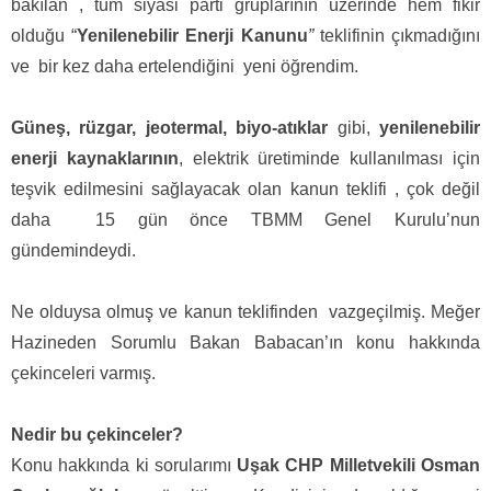
bakılan , tüm siyasi parti gruplarının üzerinde hem fikir
olduğu “
Yenilenebilir Enerji Kanunu
”
teklifinin çıkmadığını
ve
bir kez daha ertelendiğini
yeni öğrendim.
Güneş, rüzgar, jeotermal, biyo-atıklar
gibi,
yenilenebilir
enerji kaynaklarının
, elektrik üretiminde kullanılması için
teşvik edilmesini sağlayacak olan kanun teklifi , çok değil
daha
15 gün önce TBMM Genel Kurulu’nun
gündemindeydi.
Ne olduysa olmuş ve kanun teklifinden
vazgeçilmiş. Meğer
Hazineden Sorumlu Bakan Babacan’ın konu hakkında
çekinceleri varmış.
Nedir bu çekinceler?
Konu hakkında ki sorularımı
Uşak CHP Milletvekili Osman