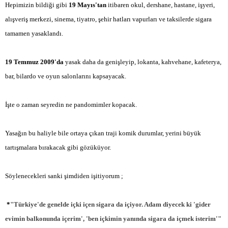
Hepimizin bildiği gibi
19 Mayıs'tan
itibaren okul, dershane, hastane, işyeri,
alışveriş merkezi, sinema, tiyatro, şehir hatları vapurları ve taksilerde sigara
tamamen yasaklandı.
19 Temmuz 2009'da
yasak daha da genişleyip, lokanta, kahvehane, kafeterya,
bar, bilardo ve oyun salonlarını kapsayacak.
İşte o zaman seyredin ne pandomimler kopacak.
Yasağın bu haliyle bile ortaya çıkan traji komik durumlar, yerini büyük
tartışmalara bırakacak gibi gözüküyor.
Söylenecekleri sanki şimdiden işitiyorum ;
*
"Türkiye'de genelde içki içen sigara da içiyor. Adam diyecek ki 'gider
evimin balkonunda içerim', 'ben içkimin yanında sigara da içmek isterim'"