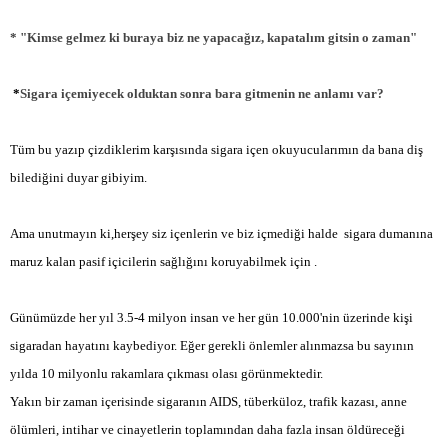
* "Kimse gelmez ki buraya biz ne yapacağız, kapatalım gitsin o zaman"
*
Sigara içemiyecek olduktan sonra bara gitmenin ne anlamı var?
Tüm bu yazıp çizdiklerim karşısında sigara içen okuyucularımın da bana diş
bilediğini duyar gibiyim.
Ama unutmayın ki,herşey siz içenlerin ve biz içmediği halde
sigara dumanına
maruz kalan pasif içicilerin sağlığını koruyabilmek için .
Günümüzde her yıl 3.5-4 milyon insan ve her gün 10.000'nin üzerinde kişi
sigaradan hayatını kaybediyor. Eğer gerekli önlemler alınmazsa bu sayının
yılda 10 milyonlu rakamlara çıkması olası görünmektedir.
Yakın bir zaman içerisinde sigaranın AIDS, tüberküloz, trafik kazası, anne
ölümleri, intihar ve cinayetlerin toplamından daha fazla insan öldüreceği