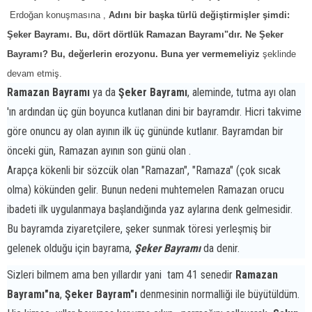
Erdoğan konuşmasına , 
Adını bir başka türlü değiştirmişler şimdi:
Şeker Bayramı. Bu, dört dörtlük Ramazan Bayramı"dır. Ne Şeker
Bayramı? Bu, değerlerin erozyonu. Buna yer vermemeliyiz
şeklinde
devam etmiş.
Ramazan Bayramı
ya da
Şeker Bayramı
, aleminde, tutma ayı olan
'ın ardından üç gün boyunca kutlanan dini bir bayramdır. Hicri takvime
göre onuncu ay olan ayının ilk üç gününde kutlanır. Bayramdan bir
önceki gün, Ramazan ayının son günü olan .
Arapça kökenli bir sözcük olan "Ramazan", "Ramaza" (çok sıcak
olma) kökünden gelir. Bunun nedeni muhtemelen Ramazan orucu
ibadeti ilk uygulanmaya başlandığında yaz aylarına denk gelmesidir.
Bu bayramda ziyaretçilere, şeker sunmak töresi yerleşmiş bir
gelenek olduğu için bayrama,
Şeker Bayramı
da denir.
Sizleri bilmem ama ben yıllardır yani
tam 41 senedir
Ramazan
Bayramı"na
,
Şeker Bayram"ı
denmesinin normalliği ile büyütüldüm.