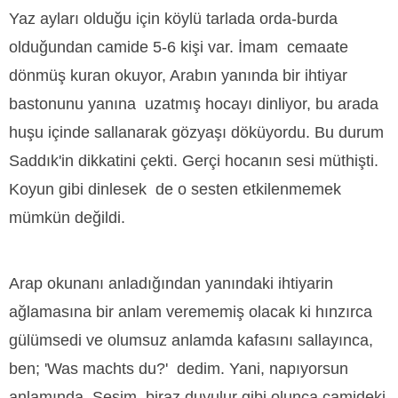
Yaz ayları olduğu için köylü tarlada orda-burda
olduğundan camide 5-6 kişi var. İmam cemaate
dönmüş kuran okuyor, Arabın yanında bir ihtiyar
bastonunu yanına uzatmış hocayı dinliyor, bu arada
huşu içinde sallanarak gözyaşı döküyordu. Bu durum
Saddık'in dikkatini çekti. Gerçi hocanın sesi müthişti.
Koyun gibi dinlesek de o sesten etkilenmemek
mümkün değildi.
Arap okunanı anladığından yanındaki ihtiyarin
ağlamasına bir anlam verememiş olacak ki hınzırca
gülümsedi ve olumsuz anlamda kafasını sallayınca,
ben; 'Was machts du?' dedim. Yani, napıyorsun
anlamında. Sesim biraz duyulur gibi olunca camideki