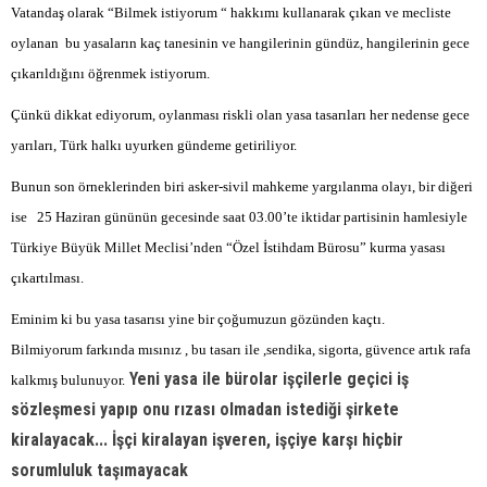
Vatandaş olarak “Bilmek istiyorum “ hakkımı kullanarak çıkan ve mecliste
oylanan
bu yasaların kaç tanesinin ve hangilerinin gündüz, hangilerinin gece
çıkarıldığını öğrenmek istiyorum.
Çünkü dikkat ediyorum, oylanması riskli olan yasa tasarıları her nedense gece
yarıları, Türk halkı uyurken gündeme getiriliyor.
Bunun son örneklerinden biri asker-sivil mahkeme yargılanma olayı, bir diğeri
ise
25 Haziran gününün gecesinde saat 03.00’te iktidar partisinin hamlesiyle
Türkiye Büyük Millet Meclisi’nden “Özel İstihdam Bürosu” kurma yasası
çıkartılması.
Eminim ki bu yasa tasarısı yine bir çoğumuzun gözünden kaçtı.
Bilmiyorum farkında mısınız , bu tasarı ile ,sendika, sigorta, güvence artık rafa
Yeni yasa ile bürolar işçilerle geçici iş
kalkmış bulunuyor.
sözleşmesi yapıp onu rızası olmadan istediği şirkete
kiralayacak... İşçi kiralayan işveren, işçiye karşı hiçbir
sorumluluk taşımayacak