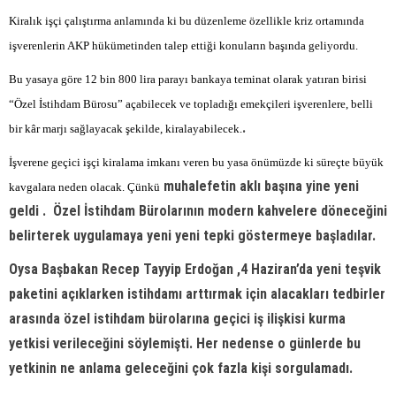
Kiralık işçi çalıştırma anlamında ki bu düzenleme özellikle kriz ortamında
işverenlerin AKP hükümetinden talep ettiği konuların başında geliyordu.
Bu yasaya göre 12 bin 800 lira parayı bankaya teminat olarak yatıran birisi
“Özel İstihdam Bürosu” açabilecek ve topladığı emekçileri işverenlere, belli
.
bir kâr marjı sağlayacak şekilde, kiralayabilecek.
İşverene geçici işçi kiralama imkanı veren bu yasa önümüzde ki süreçte büyük
muhalefetin aklı başına yine yeni
kavgalara neden olacak. Çünkü
geldi .
Özel İstihdam Bürolarının modern kahvelere döneceğini
belirterek uygulamaya yeni yeni tepki göstermeye başladılar.
Oysa Başbakan Recep Tayyip Erdoğan ,4 Haziran’da yeni teşvik
paketini açıklarken istihdamı arttırmak için alacakları tedbirler
arasında özel istihdam bürolarına geçici iş ilişkisi kurma
yetkisi verileceğini söylemişti. Her nedense o günlerde bu
yetkinin ne anlama geleceğini çok fazla kişi sorgulamadı.