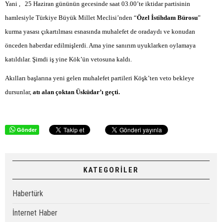
Yani ,
25 Haziran gününün gecesinde saat 03.00’te iktidar partisinin
hamlesiyle Türkiye Büyük Millet Meclisi’nden “
Özel İstihdam Bürosu
”
kurma yasası çıkartılması esnasında muhalefet de oradaydı ve konudan
önceden haberdar edilmişlerdi. Ama yine sanırım uyuklarken oylamaya
katıldılar. Şimdi iş yine Kök’ün vetosuna kaldı.
Akılları başlarına yeni gelen muhalefet partileri Köşk’ten veto bekleye
dursunlar,
atı alan çoktan Üsküdar’ı geçti.
Gönder
KATEGORİLER
Habertürk
İnternet Haber