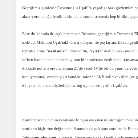
Geçtiğimiz günlerde Coşkunoğlu Uşak"ta yaşadığı bazı gözlemleri be
aktarıyorum,değerlendirmesini daha sonra isterseniz hep birlikte ya
Ekte iki konuda iki açıklamam var. Birincisi, geçtiğimiz Cumartesi
E
mektup. Mektubu Uşak'taki tüm iş dünyası ile paylaştım. Bakan geldi
temsilcilerine
"nasılsınız?"
diye sordu,
"iyiyiz"
dediler, arkasından 
ve ben hariç hemen herkesi uyutan bir konferans verdi (ben uyuyama
dikkatle not alıyordum, akşam 21'de yerel TV'de bir bir yanıt verecek
konuşmasına), oradan çıktı yandaki salonda AKP milletvekilleri (ve g
dünyasından bazı kişilerle) bowling oynadı ve ayrıldı Uşak'tan.
Konferansında benim kendisine bir gün önceden ulaştırdığım mektu
soruların hiçbirine değinmedi. Sonunda da pek soru sorulmadı. Bana 
"ekonomi, ekonomi"
diyen iş dünyasının da (ki kendileriyle aram ço