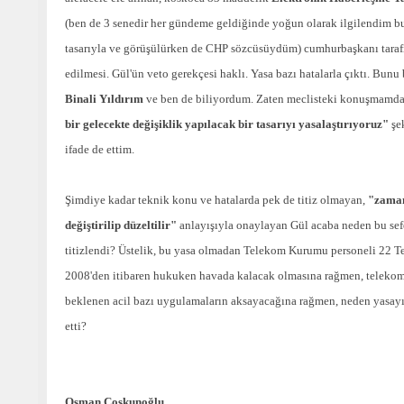
(ben de 3 senedir her gündeme geldiğinde yoğun olarak ilgilendim b
tasarıyla ve görüşülürken de CHP sözcüsüydüm) cumhurbaşkanı taraf
edilmesi. Gül'ün veto gerekçesi haklı. Yasa bazı hatalarla çıktı. Bunu
Binali Yıldırım
ve ben de biliyordum. Zaten meclisteki konuşmamd
bir gelecekte değişiklik yapılacak bir tasarıyı yasalaştırıyoruz"
şe
ifade de ettim.
Şimdiye kadar teknik konu ve hatalarda pek de titiz olmayan,
"zama
değiştirilip düzeltilir"
anlayışıyla onaylayan Gül acaba neden bu sef
titizlendi? Üstelik, bu yasa olmadan Telekom Kurumu personeli 22
2008'den itibaren hukuken havada kalacak olmasına rağmen, teleko
beklenen acil bazı uygulamaların aksayacağına rağmen, neden yasayı
etti?
Osman Coşkunoğlu