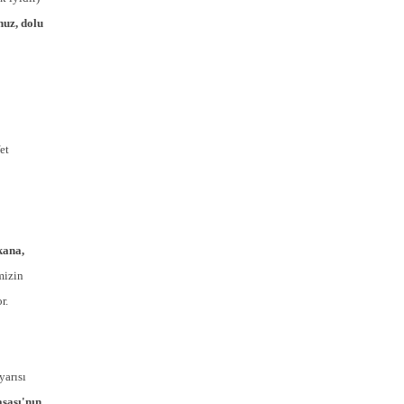
nuz, dolu
et
kana,
mizin
r.
yarısı
sası'nın