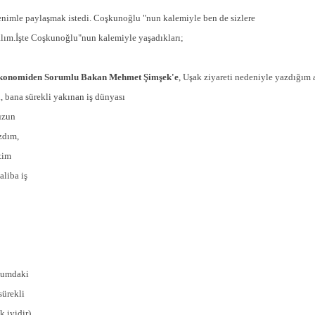
nimle paylaşmak istedi. Coşkunoğlu "nun kalemiyle ben de sizlere
palım.İşte Coşkunoğlu"nun kalemiyle yaşadıkları;
konomiden Sorumlu
Bakan Mehmet Şimşek'e
, Uşak ziyareti nedeniyle yazdığım 
, bana sürekli yakınan iş dünyası
uzun
zdım,
tim
aliba iş
bumdaki
sürekli
k iyidir)