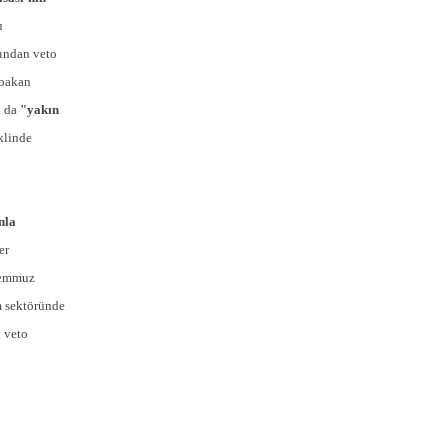
u
ından veto
 bakan
a da
"yakın
klinde
nla
er
 Temmuz
m sektöründe
 veto