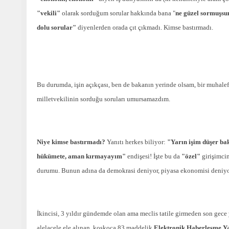
"vekili"
olarak sorduğum sorular hakkında bana "
ne güzel sormuşsu
dolu sorular"
diyenlerden orada çıt çıkmadı. Kimse bastırmadı.
Bu durumda, işin açıkçası, ben de bakanın yerinde olsam, bir muhalef
milletvekilinin sorduğu soruları umursamazdım.
Niye kimse bastırmadı?
Yanıtı herkes biliyor:
"Yarın işim düşer ba
hükümete, aman kırmayayım"
endişesi! İşte bu da
"özel"
girişimci
durumu. Bunun adına da demokrasi deniyor, piyasa ekonomisi deniyo
İkincisi, 3 yıldır gündemde olan ama meclis tatile girmeden son gece 
alelacele ele alınan, koskoca 83 maddelik
Elektronik Haberleşme Ya