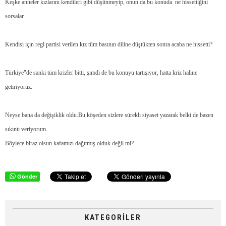
Keşke anneler kızlarını kendileri gibi düşünmeyip, onun da bu konuda
ne hissettiğini
sorsalar.
Kendisi için regl partisi verilen kız tüm basının diline düştükten sonra acaba ne hissetti?
Türkiye"de sanki tüm krizler bitti, şimdi de bu konuyu tartışıyor, hatta kriz haline
getiriyoruz.
Neyse bana da değişiklik oldu.Bu köşeden sizlere sürekli siyaset yazarak belki de bazen
sıkıntı veriyorum.
Böylece biraz olsun kafamızı dağıtmış olduk değil mi?
Gönder
KATEGORİLER