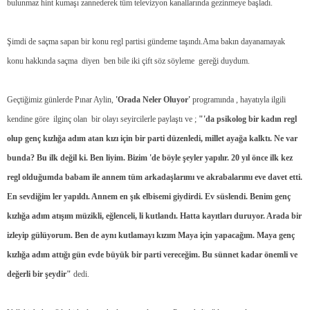
bulunmaz hint kumaşı zannederek tüm televizyon kanallarında gezinmeye başladı.
Şimdi de saçma sapan bir konu regl partisi gündeme taşındı.Ama bakın dayanamayak
konu hakkında saçma  diyen
ben bile iki çift söz söyleme
gereği duydum.
Geçtiğimiz günlerde Pınar Aylin,
'Orada Neler Oluyor'
programında , hayatıyla ilgili
kendine göre
ilginç olan
bir olayı seyircilerle paylaştı ve ;
"'da psikolog bir kadın regl
olup genç kızlığa adım atan kızı için bir parti düzenledi, millet ayağa kalktı. Ne var
bunda? Bu ilk değil ki. Ben liyim. Bizim 'de böyle şeyler yapılır. 20 yıl önce ilk kez
regl olduğumda babam ile annem tüm arkadaşlarımı ve akrabalarımı eve davet etti.
En sevdiğim ler yapıldı. Annem en şık elbisemi giydirdi. Ev süslendi. Benim genç
kızlığa adım atışım müzikli, eğlenceli, li kutlandı. Hatta kayıtları duruyor. Arada bir
izleyip gülüyorum. Ben de aynı kutlamayı kızım Maya için yapacağım. Maya genç
kızlığa adım attığı gün evde büyük bir parti vereceğim. Bu sünnet kadar önemli ve
değerli bir şeydir"
dedi.