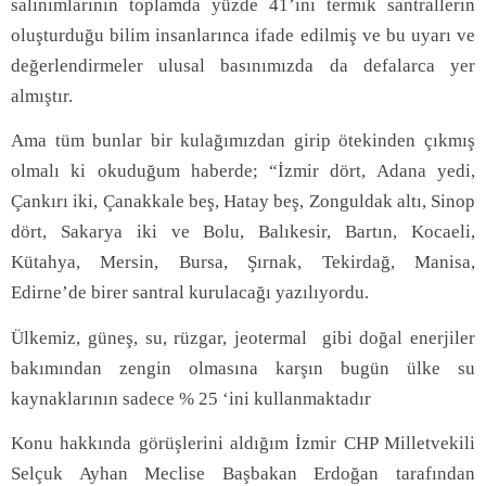
salınımlarının toplamda yüzde 41’ini termik santrallerin
oluşturduğu bilim insanlarınca ifade edilmiş ve bu uyarı ve
değerlendirmeler ulusal basınımızda da defalarca yer
almıştır.
Ama tüm bunlar bir kulağımızdan girip ötekinden çıkmış
olmalı ki okuduğum haberde; “İzmir dört, Adana yedi,
Çankırı iki, Çanakkale beş, Hatay beş, Zonguldak altı, Sinop
dört, Sakarya iki ve Bolu, Balıkesir, Bartın, Kocaeli,
Kütahya, Mersin, Bursa, Şırnak, Tekirdağ, Manisa,
Edirne’de birer santral kurulacağı yazılıyordu.
Ülkemiz, güneş, su, rüzgar, jeotermal
gibi doğal enerjiler
bakımından zengin olmasına karşın bugün ülke su
kaynaklarının sadece % 25 ‘ini kullanmaktadır
Konu hakkında görüşlerini aldığım İzmir CHP Milletvekili
Selçuk Ayhan Meclise Başbakan Erdoğan tarafından