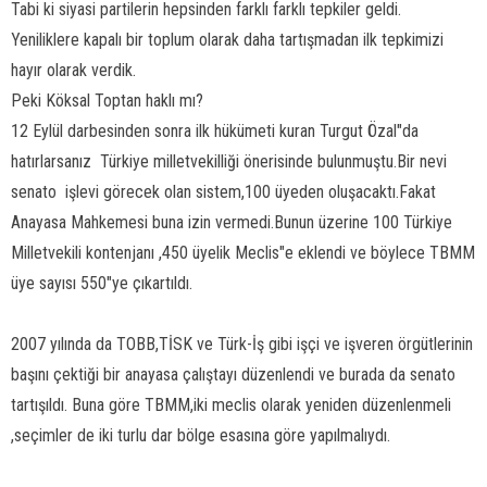
Tabi ki siyasi partilerin hepsinden farklı farklı tepkiler geldi.
Yeniliklere kapalı bir toplum olarak daha tartışmadan ilk tepkimizi 
hayır olarak verdik.
Peki Köksal Toptan haklı mı?
12 Eylül darbesinden sonra ilk hükümeti kuran Turgut Özal"da
hatırlarsanız  Türkiye milletvekilliği önerisinde bulunmuştu.Bir nevi
senato
işlevi görecek olan sistem,100 üyeden oluşacaktı.Fakat
Anayasa Mahkemesi buna izin vermedi.Bunun üzerine 100 Türkiye
Milletvekili kontenjanı ,450 üyelik Meclis"e eklendi ve böylece TBMM
üye sayısı 550"ye çıkartıldı.
2007 yılında da TOBB,TİSK ve Türk-İş gibi işçi ve işveren örgütlerinin
başını çektiği bir anayasa çalıştayı düzenlendi ve burada da senato
tartışıldı. Buna göre TBMM,iki meclis olarak yeniden düzenlenmeli
,seçimler de iki turlu dar bölge esasına göre yapılmalıydı.