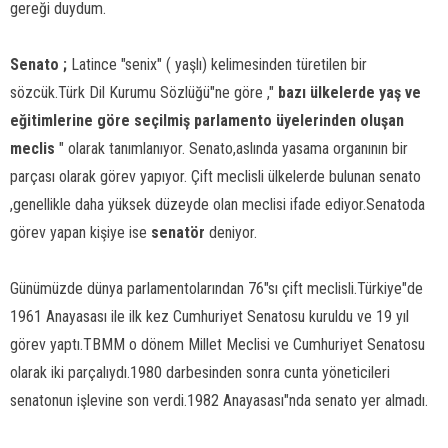
gereği duydum.
Senato ;
Latince "senix" ( yaşlı) kelimesinden türetilen bir
sözcük.Türk Dil Kurumu Sözlüğü"ne göre ,"
bazı ülkelerde yaş ve
eğitimlerine göre seçilmiş parlamento üyelerinden oluşan
meclis
" olarak tanımlanıyor. Senato,aslında yasama organının bir
parçası olarak görev yapıyor. Çift meclisli ülkelerde bulunan senato
,genellikle daha yüksek düzeyde olan meclisi ifade ediyor.Senatoda
görev yapan kişiye ise
senatör
deniyor.
Günümüzde dünya parlamentolarından 76"sı çift meclisli.Türkiye"de
1961 Anayasası ile ilk kez Cumhuriyet Senatosu kuruldu ve 19 yıl
görev yaptı.TBMM o dönem Millet Meclisi ve Cumhuriyet Senatosu
olarak iki parçalıydı.1980 darbesinden sonra cunta yöneticileri
senatonun işlevine son verdi.1982 Anayasası"nda senato yer almadı.