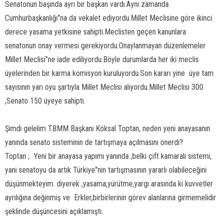
Senatonun başında ayrı bir başkan vardı.Aynı zamanda
Cumhurbaşkanlığı"na da vekalet ediyordu.Millet Meclisine göre ikinci
derece yasama yetkisine sahipti.Meclisten geçen kanunlara
senatonun onay vermesi gerekiyordu.Onaylanmayan düzenlemeler
Millet Meclisi"ne iade ediliyordu.Böyle durumlarda her iki meclis
üyelerinden bir karma komisyon kuruluyordu.Son kararı yine  üye tam
sayısının yarı oyu şartıyla Millet Meclisi alıyordu.Millet Meclisi 300
,Senato 150 üyeye sahipti.
Şimdi gelelim TBMM Başkanı Köksal Toptan, neden yeni anayasanın
yanında senato sisteminin de tartışmaya açılmasını önerdi?
Toptan ;  Yeni bir anayasa yapımı yanında ,belki çift kamaralı sistemi,
yani senatoyu da artık Türkiye"nin tartışmasının yararlı olabileceğini
düşünmekteyim. diyerek ,yasama,yürütme,yargı arasında ki kuvvetler
ayrılığına değinmiş ve  Erkler,birbirlerinin görev alanlarına girmemelidir
şeklinde düşüncesini açıklamıştı.