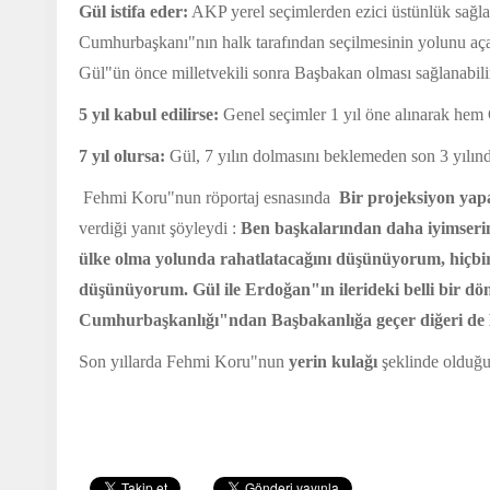
Gül istifa eder:
AKP yerel seçimlerden ezici üstünlük sağlar
Cumhurbaşkanı"nın halk tarafından seçilmesinin yolunu aça
Gül"ün önce milletvekili sonra Başbakan olması sağlanabili
5 yıl kabul edilirse:
Genel seçimler 1 yıl öne alınarak hem C
7 yıl olursa:
Gül, 7 yılın dolmasını beklemeden son 3 yılınd
Fehmi Koru"nun röportaj esnasında
Bir projeksiyon ya
verdiği yanıt şöyleydi :
Ben başkalarından daha iyimse
ülke olma yolunda rahatlatacağını düşünüyorum, hiçbi
düşünüyorum. Gül ile Erdoğan"ın ilerideki belli bir dö
Cumhurbaşkanlığı"ndan Başbakanlığa geçer diğeri de 
Son yıllarda Fehmi Koru"nun
yerin kulağı
şeklinde olduğu