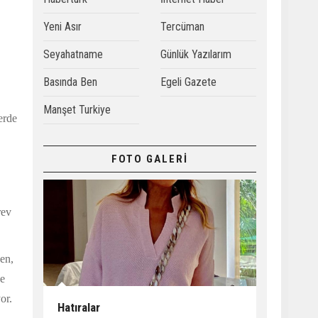
Yeni Asır
Tercüman
Seyahatname
Günlük Yazılarım
Basında Ben
Egeli Gazete
Manşet Turkiye
erde
FOTO GALERİ
rev
ken,
de
or.
Hatıralar