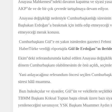
Anayasa Mahkemesi"ndeki davanın kapatma ve siyasi yasakla
AKP"de ve de bir çok çevrede tartışılmaya devam ediyor.
Anayasa değişikliği nedeniyle Cumhurbaşkanlığı süresini
Başbakan Erdoğan"a bırakmak için istifa edip etmeyeceği ve
etmeyeceği merak konusu.
Cumhurbaşkanı Gül"e en yakın isimlerden gazeteci Fehm
 HaberTürke verdiği röportajda
Gül ile Erdoğan"ın ilerid
Ekim"deki referandurumda kabul edilen Anayasa değişiklikler
dönem Cumhurbaşkanı olabilmesinin de önü açıldı, seçimlerin
Yani anlayacağınız referandum öncesi seçilen Cumhurbaş
süresi hâlâ muamma.
Bazı hukukçular ve siyasiler, Gül"ün ve vekillerin seçildik
TBMM Başkanı Köksal Toptan başta olmak üzere bazı siyasil
yenileneceğini savunuyor. YSK Başkanı Muammer Aydın ise,