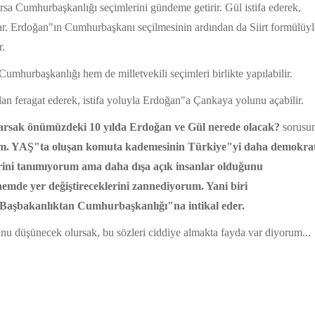
sa Cumhurbaşkanlığı seçimlerini gündeme getirir. Gül istifa ederek,
r. Erdoğan"ın Cumhurbaşkanı seçilmesinin ardından da Siirt formülüyl
r.
umhurbaşkanlığı hem de milletvekili seçimleri birlikte yapılabilir.
an feragat ederek, istifa yoluyla Erdoğan"a Çankaya yolunu açabilir.
parsak önümüzdeki 10 yılda Erdoğan ve Gül nerede olacak?
sorusu
rim. YAŞ"ta oluşan komuta kademesinin Türkiye"yi daha demokra
rini tanımıyorum ama daha dışa açık insanlar olduğunu
nemde yer değiştireceklerini zannediyorum. Yani biri
Başbakanlıktan Cumhurbaşkanlığı"na intikal eder.
nu düşünecek olursak, bu sözleri ciddiye almakta fayda var diyorum...