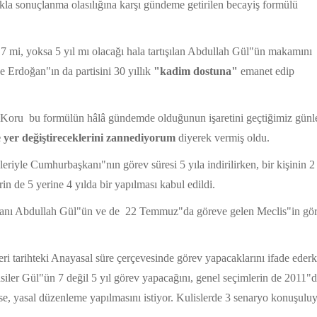
 sonuçlanma olasılığına karşı gündeme getirilen becayiş formülü
n
7 mi, yoksa 5 yıl mı olacağı hala tartışılan Abdullah Gül"ün makamını
 Erdoğan"ın da partisini 30 yıllık
"kadim dostuna"
emanet edip
i Koru
bu formülün hâlâ gündemde olduğunun işaretini geçtiğimiz günl
e yer değiştireceklerini zannediyorum
diyerek vermiş oldu.
iyle Cumhurbaşkanı"nın görev süresi 5 yıla indirilirken, bir kişinin 2
 de 5 yerine 4 yılda bir yapılması kabul edildi.
kanı Abdullah Gül"ün ve de
22 Temmuz"da göreve gelen Meclis"in gö
leri tarihteki Anayasal süre çerçevesinde görev yapacaklarını ifade eder
er Gül"ün 7 değil 5 yıl görev yapacağını, genel seçimlerin de 2011"
 yasal düzenleme yapılmasını istiyor. Kulislerde 3 senaryo konuşuluy