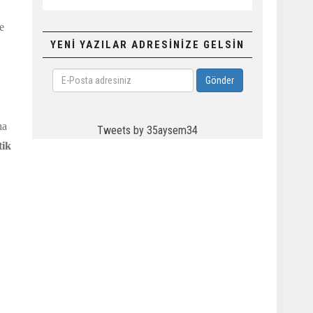
e
YENİ YAZILAR ADRESİNİZE GELSİN
E-
Gönder
Posta
adresiniz
na
Tweets by 35aysem34
tik