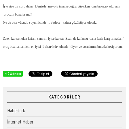
İşte size bir soru daha ; Denizde
mayolu insana doğru yüzerken
ona bakacak olursam
orucum bozulur mu?
Ne de olsa vücudu suyun içinde… Sadece
kafası gözüküyor olacak.
Zaten karışık olan kafam sanırım iyice karıştı. Sizin de kafanızı
daha fazla karıştırmadan ‘
oruç bozmamak için en iyisi
bakar kör
olmalı ‘ diyor ve sorularımı burada kesiyorum.
Gönder
KATEGORİLER
Habertürk
İnternet Haber