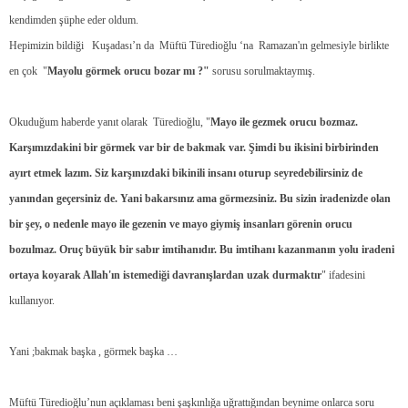
kendimden şüphe eder oldum.
Hepimizin bildiği
Kuşadası’n da
Müftü Türedioğlu ‘na
Ramazan'ın gelmesiyle birlikte
en çok
"
Mayolu görmek orucu bozar mı ?"
sorusu sorulmaktaymış.
Okuduğum haberde yanıt olarak
Türedioğlu, "
Mayo ile gezmek orucu bozmaz.
Karşımızdakini bir görmek var bir de bakmak var. Şimdi bu ikisini birbirinden
ayırt etmek lazım. Siz karşınızdaki bikinili insanı oturup seyredebilirsiniz de
yanından geçersiniz de. Yani bakarsınız ama görmezsiniz. Bu sizin iradenizde olan
bir şey, o nedenle mayo ile gezenin ve mayo giymiş insanları görenin orucu
bozulmaz. Oruç büyük bir sabır imtihanıdır. Bu imtihanı kazanmanın yolu iradeni
ortaya koyarak Allah'ın istemediği davranışlardan uzak durmaktır
" ifadesini
kullanıyor.
Yani ;bakmak başka , görmek başka …
Müftü Türedioğlu’nun açıklaması beni şaşkınlığa uğrattığından beynime onlarca soru