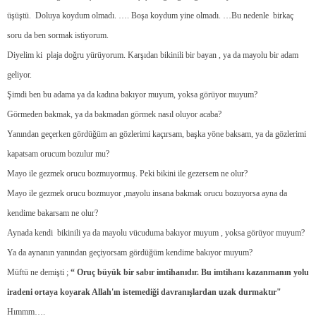
üşüştü.
Doluya koydum olmadı. …. Boşa koydum yine olmadı. …Bu nedenle
birkaç
soru da ben sormak istiyorum.
Diyelim ki
plaja doğru yürüyorum. Karşıdan bikinili bir bayan , ya da mayolu bir adam
geliyor.
Şimdi ben bu adama ya da kadına bakıyor muyum, yoksa görüyor muyum?
Görmeden bakmak, ya da bakmadan görmek nasıl oluyor acaba?
Yanından geçerken gördüğüm an gözlerimi kaçırsam, başka yöne baksam, ya da gözlerimi
kapatsam orucum bozulur mu?
Mayo ile gezmek orucu bozmuyormuş. Peki bikini ile gezersem ne olur?
Mayo ile gezmek orucu bozmuyor ,mayolu insana bakmak orucu bozuyorsa ayna da
kendime bakarsam ne olur?
Aynada kendi
bikinili ya da mayolu vücuduma bakıyor muyum , yoksa görüyor muyum?
Ya da aynanın yanından geçiyorsam gördüğüm kendime bakıyor muyum?
Müftü ne demişti ;
“ Oruç büyük bir sabır imtihanıdır. Bu imtihanı kazanmanın yolu
iradeni ortaya koyarak Allah'ın istemediği davranışlardan uzak durmaktır"
Hımmm….