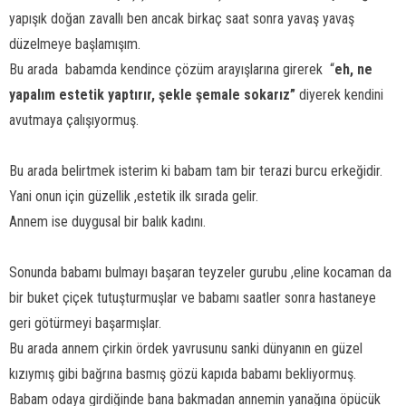
yapışık doğan zavallı ben ancak birkaç saat sonra yavaş yavaş
düzelmeye başlamışım.
Bu arada
babamda kendince çözüm arayışlarına girerek
“
eh, ne
yapalım estetik yaptırır, şekle şemale sokarız”
diyerek kendini
avutmaya çalışıyormuş.
Bu arada belirtmek isterim ki babam tam bir terazi burcu erkeğidir.
Yani onun için güzellik ,estetik ilk sırada gelir.
Annem ise duygusal bir balık kadını.
Sonunda babamı bulmayı başaran teyzeler gurubu ,eline kocaman da
bir buket çiçek tutuşturmuşlar ve babamı saatler sonra hastaneye
geri götürmeyi başarmışlar.
Bu arada annem çirkin ördek yavrusunu sanki dünyanın en güzel
kızıymış gibi bağrına basmış gözü kapıda babamı bekliyormuş.
Babam odaya girdiğinde bana bakmadan annemin yanağına öpücük