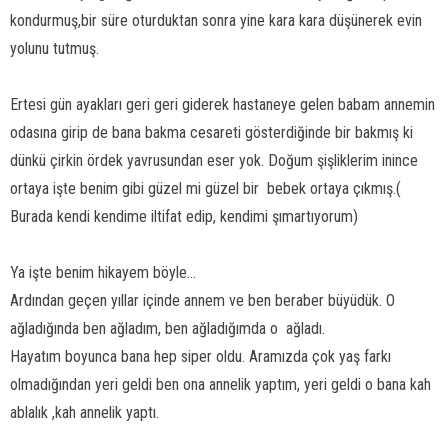
kondurmuş,bir süre oturduktan sonra yine kara kara düşünerek evin
yolunu tutmuş.
Ertesi gün ayakları geri geri giderek hastaneye gelen babam annemin
odasına girip de bana bakma cesareti gösterdiğinde bir bakmış ki
dünkü çirkin ördek yavrusundan eser yok. Doğum şişliklerim inince
ortaya işte benim gibi güzel mi güzel bir
bebek ortaya çıkmış.(
Burada kendi kendime iltifat edip, kendimi şımartıyorum)
Ya işte benim hikayem böyle…
Ardından geçen yıllar içinde annem ve ben beraber büyüdük. O
ağladığında ben ağladım, ben ağladığımda o
ağladı.
Hayatım boyunca bana hep siper oldu. Aramızda çok yaş farkı
olmadığından yeri geldi ben ona annelik yaptım, yeri geldi o bana kah
ablalık ,kah annelik yaptı.