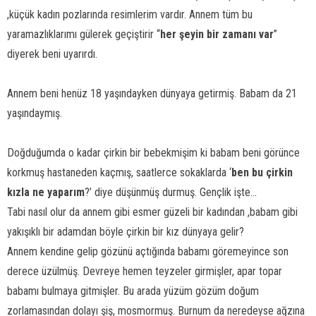
,küçük kadın pozlarında resimlerim vardır. Annem tüm bu
yaramazlıklarımı gülerek geçiştirir “
her şeyin bir zamanı var
”
diyerek beni uyarırdı.
Annem beni henüz 18 yaşındayken dünyaya getirmiş. Babam da 21
yaşındaymış.
Doğduğumda o kadar çirkin bir bebekmişim ki babam beni görünce
korkmuş hastaneden kaçmış, saatlerce sokaklarda ‘
ben bu çirkin
kızla ne yaparım
?’ diye düşünmüş durmuş. Gençlik işte…
Tabi nasıl olur da annem gibi esmer güzeli bir kadından ,babam gibi
yakışıklı bir adamdan böyle çirkin bir kız dünyaya gelir?
Annem kendine gelip gözünü açtığında babamı göremeyince son
derece üzülmüş. Devreye hemen teyzeler girmişler, apar topar
babamı bulmaya gitmişler. Bu arada yüzüm gözüm doğum
zorlamasından dolayı şiş, mosmormuş. Burnum da neredeyse ağzına