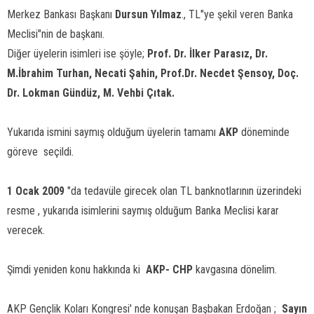
Merkez Bankası Başkanı
Dursun Yılmaz
., TL"ye şekil veren Banka
Meclisi"nin de başkanı.
Diğer üyelerin isimleri ise şöyle;
Prof. Dr. İlker Parasız, Dr.
M.İbrahim Turhan, Necati Şahin, Prof.Dr. Necdet Şensoy, Doç.
Dr. Lokman Gündüz, M. Vehbi Çıtak.
Yukarıda ismini saymış olduğum üyelerin tamamı
AKP
döneminde
göreve
seçildi.
1 Ocak 2009
"da tedavüle girecek olan TL banknotlarının üzerindeki
resme , yukarıda isimlerini saymış olduğum Banka Meclisi karar
verecek.
Şimdi yeniden konu hakkında ki
AKP- CHP
kavgasına dönelim.
AKP Gençlik Koları Kongresi' nde konuşan Başbakan Erdoğan ; 
Sayın