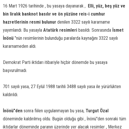
16 Mart 1926 tarihinde , bu yasaya dayanarak , 
Elli, yüz, beş yüz ve
bin liralık banknot basılır ve ön yüzüne reis-i cumhur
hazretlerinin resmi bulunur
 denilen 3322 sayılı kararname
yayımlandı. Bu yasayla
Atatürk resimleri
basıldı. Sonrasında
İsmet
İnönü
"nün resimlerinin bulunduğu paralarda kaynağını 3322 sayılı
kararnameden aldı.
Demokrat Parti iktidarı itibariyle hiçbir dönemde bu yasaya
başvurulmadı.
701 sayılı yasa, 27 Eylül 1988 tarihli 3488 sayılı yasa ile yürürlükten
kaldırıldı.
İnönü"den
sonra fiilen uygulanmayan bu yasa,
Turgut Özal
döneminde kaldırılmış oldu. Bugün olduğu gibi , İnönü"den sonraki tüm
iktidarlar döneminde paranın üzerinde yer alacak resimler , Merkez