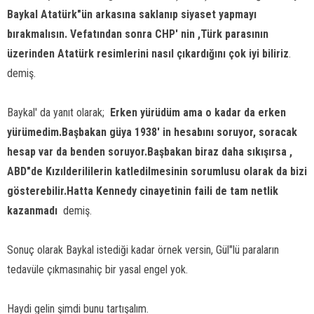
Baykal Atatürk"ün arkasına saklanıp siyaset yapmayı
bırakmalısın. Vefatından sonra CHP' nin ,Türk parasının
üzerinden Atatürk resimlerini nasıl çıkardığını çok iyi biliriz
.
demiş.
Baykal' da yanıt olarak; 
Erken yürüdüm ama o kadar da erken
yürümedim.Başbakan güya 1938' in hesabını soruyor, soracak
hesap var da benden soruyor.Başbakan biraz daha sıkışırsa ,
ABD"de Kızılderililerin katledilmesinin sorumlusu olarak da bizi
gösterebilir.Hatta Kennedy cinayetinin faili de tam netlik
kazanmadı
 demiş.
Sonuç olarak Baykal istediği kadar örnek versin, Gül"lü paraların
tedavüle çıkmasınahiç bir yasal engel yok.
Haydi gelin şimdi bunu tartışalım.