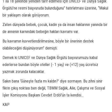
1 ila 18 şeklinde yeniden tarif edilmesi için UNICEF ve Dünya Sağlık
Örgütü’ne resmi başvuruda bulunduğunu” hatırlatması üzerine, “Makul
bir yaklaşım olarak görüyorum.
Zaten dünyada bebek, çocuk, kadın ya da insan haklarının yanında bir
de annenin karnındaki bebeğin hakları kavramı var.
Bu kavramın kuvvetlendirilmesine, böyle bir önerinin destek
olabileceğini düşünüyorum” demişti.
Demek ki UNICEF ve Dünya Sağlık Örgütü başvurumuzu kabul
ederlerse bundan böyle oteller (- 1 yaş) ve (+12) yaş ücretsiz
yazmak zorunda kalacaklar.
Sakın bana ‘Güneşte fazla mı kaldın?’ diye sormayın. Bu zihni sinir
fikrin çıkış noktası ben değil, TBMM Sağlık, Aile, Çalışma ve Sosyal
İşler Komisyonu Başkanı Cevdet Erdöl’ün ta kendisi...
KAP