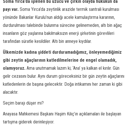
Soma Yırca’da işlenen bu üzücü ve çirkin olayda hukukun da
payı var.
Soma Yırca’da zeytinlik arazide termik santrali kurulması
yönünde Bakanlar Kurulu’nun aldığı acele kamulaştırma kararının,
durdurulması talebinde bulunma sürecine gelinemeden, altı bin ağaç
insanların göz yaşlarına bakılmaksızın enerji şirketinin görevlileri
tarafından süratle kesildiler. Altı bin anneye kıydılar.
Ülkemizde kadına şiddeti durduramadığımız, önleyemediğimiz
gibi zeytin ağaçlarının katledilmelerine de engel olamadık,
olamıyoruz.
Ama unutmamak lazım ki; ‘Ana’ ya kalkan el kırılır. Gün
gelir cezasını bulur. Aynı durum göreceksiniz bir gün zeytin ağaçlarını
katledenlerin de başına gelecektir. Doğa intikamını her zaman ki gibi
alacaktır.
Seçim barajı düşer mi?
Anayasa Mahkemesi Başkanı Haşim Kılıç’ın açıklamaları ile başlayan
tartışma giderek derinleşiyor.