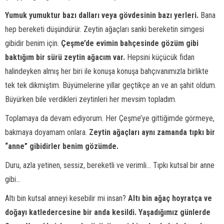
Yumuk yumuktur bazı dalları veya gövdesinin bazı yerleri.
Bana
hep bereketi düşündürür. Zeytin ağaçları sanki bereketin simgesi
gibidir benim için.
Çeşme’de evimin bahçesinde gözüm gibi
baktığım bir sürü zeytin ağacım var.
Hepsini küçücük fidan
halindeyken almış her biri ile konuşa konuşa bahçıvanımızla birlikte
tek tek dikmiştim. Büyümelerine yıllar geçtikçe an ve an şahit oldum.
Büyürken bile verdikleri zeytinleri her mevsim topladım.
Toplamaya da devam ediyorum. Her Çeşme’ye gittiğimde görmeye,
bakmaya doyamam onlara.
Zeytin ağaçları aynı zamanda tıpkı bir
“anne” gibidirler benim gözümde.
Duru, azla yetinen, sessiz, bereketli ve verimli... Tıpkı kutsal bir anne
gibi...
Altı bin kutsal anneyi kesebilir mi insan?
Altı bin ağaç hoyratça ve
doğayı katledercesine bir anda kesildi. Yaşadığımız günlerde