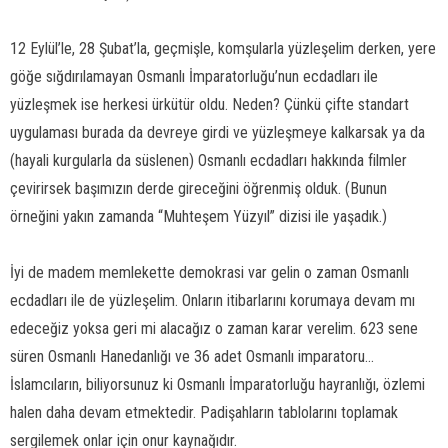
12 Eylül’le, 28 Şubat’la, geçmişle, komşularla yüzleşelim derken, yere
göğe sığdırılamayan Osmanlı İmparatorluğu’nun ecdadları ile
yüzleşmek ise herkesi ürkütür oldu. Neden? Çünkü çifte standart
uygulaması burada da devreye girdi ve yüzleşmeye kalkarsak ya da
(hayali kurgularla da süslenen) Osmanlı ecdadları hakkında filmler
çevirirsek başımızın derde gireceğini öğrenmiş olduk. (Bunun
örneğini yakın zamanda “Muhteşem Yüzyıl” dizisi ile yaşadık.)
İyi de madem memlekette demokrasi var gelin o zaman Osmanlı
ecdadları ile de yüzleşelim. Onların itibarlarını korumaya devam mı
edeceğiz yoksa geri mi alacağız o zaman karar verelim. 623 sene
süren Osmanlı Hanedanlığı ve 36 adet Osmanlı imparatoru...
İslamcıların, biliyorsunuz ki Osmanlı İmparatorluğu hayranlığı, özlemi
halen daha devam etmektedir. Padişahların tablolarını toplamak
sergilemek onlar için onur kaynağıdır.