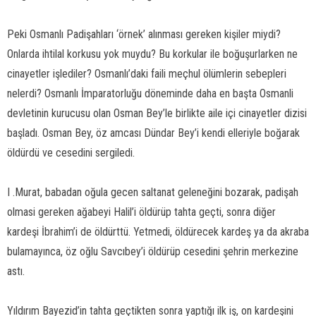
Peki Osmanlı Padişahları ‘örnek’ alınması gereken kişiler miydi?
Onlarda ihtilal korkusu yok muydu? Bu korkular ile boğuşurlarken ne
cinayetler işlediler? Osmanlı’daki faili meçhul ölümlerin sebepleri
nelerdi? Osmanlı İmparatorluğu döneminde daha en başta Osmanli
devletinin kurucusu olan Osman Bey’le birlikte aile içi cinayetler dizisi
başladı. Osman Bey, öz amcası Dündar Bey’i kendi elleriyle boğarak
öldürdü ve cesedini sergiledi.
I .Murat, babadan oğula gecen saltanat geleneğini bozarak, padişah
olmasi gereken ağabeyi Halil’i öldürüp tahta geçti, sonra diğer
kardeşi İbrahim’i de öldürttü. Yetmedi, öldürecek kardeş ya da akraba
bulamayınca, öz oğlu Savcıbey’i öldürüp cesedini şehrin merkezine
astı.
Yıldırım Bayezid’in tahta geçtikten sonra yaptığı ilk iş, on kardeşini