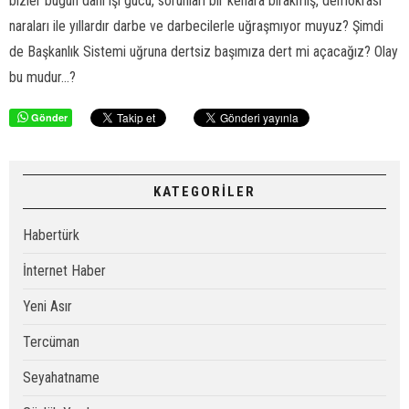
bizler bugün dahi işi gücü, sorunları bir kenara bırakmış, demokrasi
naraları ile yıllardır darbe ve darbecilerle uğraşmıyor muyuz? Şimdi
de Başkanlık Sistemi uğruna dertsiz başımıza dert mi açacağız? Olay
bu mudur...?
Gönder
KATEGORİLER
Habertürk
İnternet Haber
Yeni Asır
Tercüman
Seyahatname