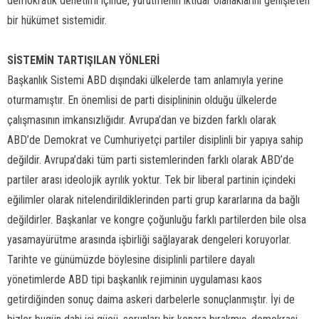
demokratik denetimi içinde, yürütmenin iktidar olanaklarını genişleten
bir hükümet sistemidir.
SİSTEMİN TARTIŞILAN YÖNLERİ
Başkanlık Sistemi ABD dışındaki ülkelerde tam anlamıyla yerine
oturmamıştır. En önemlisi de parti disiplininin olduğu ülkelerde
çalışmasının imkansızlığıdır. Avrupa’dan ve bizden farklı olarak
ABD’de Demokrat ve Cumhuriyetçi partiler disiplinli bir yapıya sahip
değildir. Avrupa’daki tüm parti sistemlerinden farklı olarak ABD’de
partiler arası ideolojik ayrılık yoktur. Tek bir liberal partinin içindeki
eğilimler olarak nitelendirildiklerinden parti grup kararlarına da bağlı
değildirler. Başkanlar ve kongre çoğunluğu farklı partilerden bile olsa
yasamayürütme arasında işbirliği sağlayarak dengeleri koruyorlar.
Tarihte ve günümüzde böylesine disiplinli partilere dayalı
yönetimlerde ABD tipi başkanlık rejiminin uygulaması kaos
getirdiğinden sonuç daima askeri darbelerle sonuçlanmıştır. İyi de