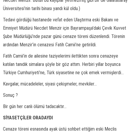
Necdet Menzir. Bütün bu kayıplar yetmezmiş gibi bir de Galatasaray
Üniversitesi’nin tarihi binası yandı kül oldu.)
Tedavi gördüğü hastanede vefat eden Ulaştırma eski Bakanı ve
Emniyet Müdürü Necdet Menzir için Bayrampaşa’daki Çevik Kuvvet
Şube Müdürlüğü’nde pazar günü cenaze töreni düzenlendi. Törenin
ardından Menzir’in cenazesi Fatih Camii’ne getirildi.
Fatih Camii’in de ailesine taziyelerimi ilettikten sonra cenazeye
katılan tanıdık simalara şöyle bir göz attım. Herbiri yıllar boyunca
Türkiye Cumhuriyeti’ne, Türk siyasetine ne çok emek vermişlerdi...
Kavgalar, mücadeleler, siyasi çekişmeler, mevkiler...
Sonuç ?
Bir gün her canlı ölümü tadacaktır...
SİYASETÇİLER ORADAYDI
Cenaze töreni esnasında ayak üstü sohbet ettiğim eski Meclis