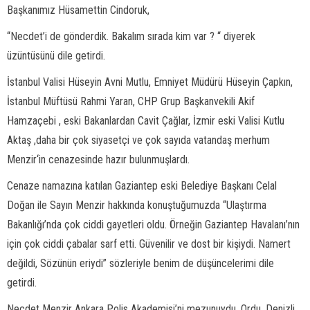
Başkanımız Hüsamettin Cindoruk,
“Necdet’i de gönderdik. Bakalım sırada kim var ? “ diyerek
üzüntüsünü dile getirdi.
İstanbul Valisi Hüseyin Avni Mutlu, Emniyet Müdürü Hüseyin Çapkın,
İstanbul Müftüsü Rahmi Yaran, CHP Grup Başkanvekili Akif
Hamzaçebi , eski Bakanlardan Cavit Çağlar, İzmir eski Valisi Kutlu
Aktaş ,daha bir çok siyasetçi ve çok sayıda vatandaş merhum
Menzir‘in cenazesinde hazır bulunmuşlardı.
Cenaze namazına katılan Gaziantep eski Belediye Başkanı Celal
Doğan ile Sayın Menzir hakkında konuştuğumuzda “Ulaştırma
Bakanlığı’nda çok ciddi gayetleri oldu. Örneğin Gaziantep Havalanı’nın
için çok ciddi çabalar sarf etti. Güvenilir ve dost bir kişiydi. Namert
değildi, Sözünün eriydi” sözleriyle benim de düşüncelerimi dile
getirdi.
Necdet Menzir Ankara Polis Akademisi’ni mezunuydu. Ordu, Denizli,