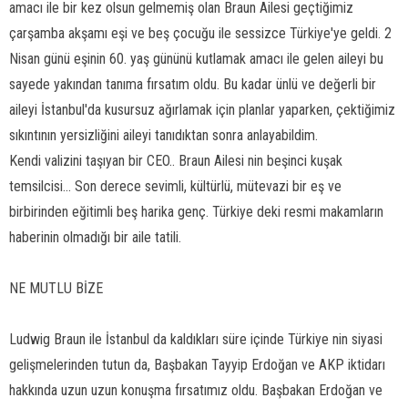
amacı ile bir kez olsun gelmemiş olan Braun Ailesi geçtiğimiz
çarşamba akşamı eşi ve beş çocuğu ile sessizce Türkiye'ye geldi. 2
Nisan günü eşinin 60. yaş gününü kutlamak amacı ile gelen aileyi bu
sayede yakından tanıma fırsatım oldu. Bu kadar ünlü ve değerli bir
aileyi İstanbul'da kusursuz ağırlamak için planlar yaparken, çektiğimiz
sıkıntının yersizliğini aileyi tanıdıktan sonra anlayabildim.
Kendi valizini taşıyan bir CEO.. Braun Ailesi nin beşinci kuşak
temsilcisi... Son derece sevimli, kültürlü, mütevazi bir eş ve
birbirinden eğitimli beş harika genç. Türkiye deki resmi makamların
haberinin olmadığı bir aile tatili.
NE MUTLU BİZE
Ludwig Braun ile İstanbul da kaldıkları süre içinde Türkiye nin siyasi
gelişmelerinden tutun da, Başbakan Tayyip Erdoğan ve AKP iktidarı
hakkında uzun uzun konuşma fırsatımız oldu. Başbakan Erdoğan ve