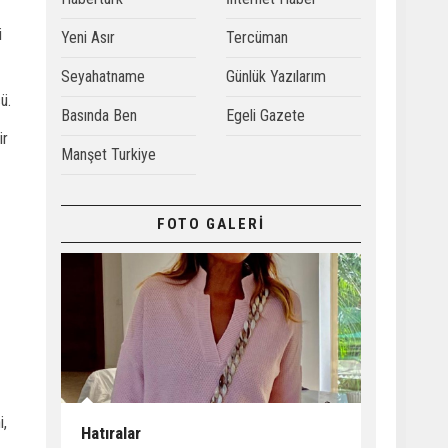
i
Yeni Asır
Tercüman
Seyahatname
Günlük Yazılarım
ü.
Basında Ben
Egeli Gazete
ir
Manşet Turkiye
FOTO GALERİ
i,
Hatıralar