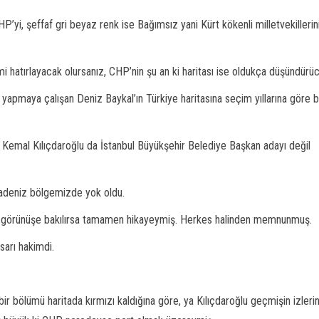
MHP’yi, şeffaf gri beyaz renk ise Bağımsız yani Kürt kökenli milletvekillerin
mi hatırlayacak olursanız, CHP’nin şu an ki haritası ise oldukça düşündürüc
apmaya çalışan Deniz Baykal’ın Türkiye haritasına seçim yıllarına göre b
, Kemal Kılıçdaroğlu da İstanbul Büyükşehir Belediye Başkan adayı değil
radeniz bölgemizde yok oldu.
 ise görünüşe bakılırsa tamamen hikayeymiş. Herkes halinden memnunmuş.
sarı hakimdi.
r bölümü haritada kırmızı kaldığına göre, ya Kılıçdaroğlu geçmişin izlerin