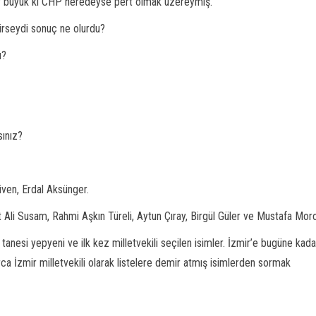
ar büyük ki CHP neredeyse pert olmak üzereymiş.
rseydi sonuç ne olurdu?
ı?
sınız?
ven, Erdal Aksünger.
Ali Susam, Rahmi Aşkın Türeli, Aytun Çıray, Birgül Güler ve Mustafa Moro
tanesi yepyeni ve ilk kez milletvekili seçilen isimler. İzmir’e bugüne kada
 İzmir milletvekili olarak listelere demir atmış isimlerden sormak