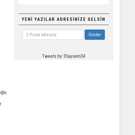
YENİ YAZILAR ADRESİNİZE GELSİN
E-
Gönder
Posta
adresiniz
Tweets by 35aysem34
ğlu.
r