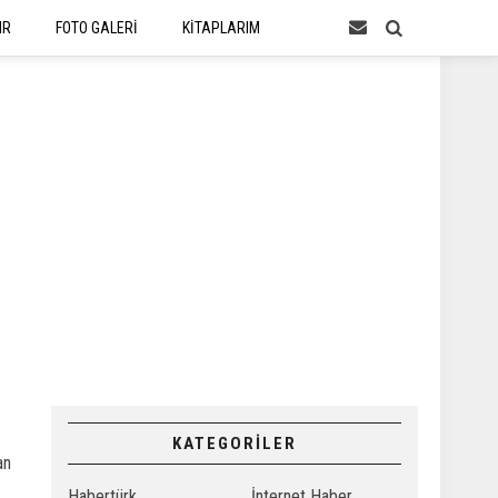
IR
FOTO GALERİ
KİTAPLARIM
KATEGORİLER
an
Habertürk
İnternet Haber