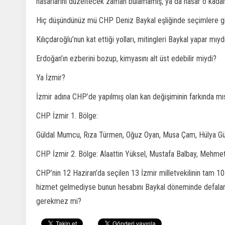
hasarlarını düzeltecek zaman bulamamış, ya da hasar o kad
Hiç düşündünüz mü CHP Deniz Baykal eşliğinde seçimlere gi
Kılıçdaroğlu’nun kat ettiği yolları, mitingleri Baykal yapar mıyd
Erdoğan’ın ezberini bozup, kimyasını alt üst edebilir miydi?
Ya İzmir?
İzmir adına CHP’de yapılmış olan kan değişiminin farkında mı
CHP İzmir 1. Bölge:
Güldal Mumcu, Rıza Türmen, Oğuz Oyan, Musa Çam, Hülya Gü
CHP İzmir 2. Bölge: Alaattin Yüksel, Mustafa Balbay, Mehmet 
CHP’nin 12 Haziran’da seçilen 13 İzmir milletvekilinin tam 10 
hizmet gelmediyse bunun hesabını Baykal döneminde defalarca
gerekmez mi?