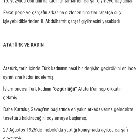
19. yüzyılda Osmanlı’da kadınlar tamamen çarşaf giymeye başladılar.
Fakat peçe ve çarşafın arkasına gizlenen hırsızlar rahatça suç
işleyebildiklerinden II. Abdülhamit çarşaf giyilmesini yasakladı.
ATATÜRK VE KADIN
Atatürk, tarih içinde Türk kadınının nasıl bir değişim geçirdiğini en ince
ayrıntısına kadar incelemiş.
İslam öncesi Türk kadının
“özgürlüğü”
Atatürk’ün hep dikkatini
çekmiş.
Daha Kurtuluş Savaşı’nın başlarında en yakın arkadaşlarına gelecekte
tesettürü kaldıracağını söylemeye başlamış.
27 Ağustos 1925’de İnebolu’da yaptığı konuşmada açıkça çarşafı
eleştirmiş.