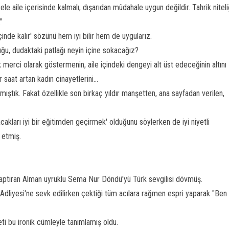
e aile içerisinde kalmalı, dışarıdan müdahale uygun değildir. Tahrik niteli
"
çinde kalır' sözünü hem iyi bilir hem de uygularız.
luğu, dudaktaki patlağı neyin içine sokacağız?
 merci olarak göstermenin, aile içindeki dengeyi alt üst edeceğinin altını
saat artan kadın cinayetlerini...
mıştık. Fakat özellikle son birkaç yıldır manşetten, ana sayfadan verilen,
acakları iyi bir eğitimden geçirmek' olduğunu söylerken de iyi niyetli
 etmiş.
 yaptıran Alman uyruklu Sema Nur Döndü'yü Türk sevgilisi dövmüş.
 Adliyesi'ne sevk edilirken çektiği tüm acılara rağmen espri yaparak "Ben
ti bu ironik cümleyle tanımlamış oldu.