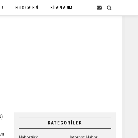
IR
FOTO GALERİ
KİTAPLARIM
N)
KATEGORİLER
ven
Habertürk
İnternet Haber