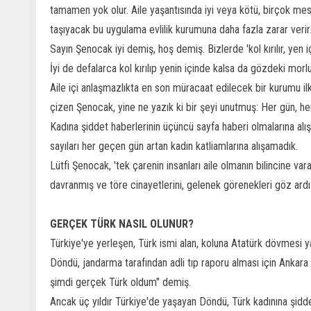
tamamen yok olur. Aile yaşantısında iyi veya kötü, birçok mesel
taşıyacak bu uygulama evlilik kurumuna daha fazla zarar verir.
Sayın Şenocak iyi demiş, hoş demiş. Bizlerde 'kol kırılır, yen i
İyi de defalarca kol kırılıp yenin içinde kalsa da gözdeki mor
Aile içi anlaşmazlıkta en son müracaat edilecek bir kurumu ilk
çizen Şenocak, yine ne yazık ki bir şeyi unutmuş: Her gün, her 
Kadına şiddet haberlerinin üçüncü sayfa haberi olmalarına alış
sayıları her geçen gün artan kadın katliamlarına alışamadık.
Lütfi Şenocak, 'tek çarenin insanları aile olmanın bilincine var
davranmış ve töre cinayetlerini, gelenek görenekleri göz ardı
GERÇEK TÜRK NASIL OLUNUR?
Türkiye'ye yerleşen, Türk ismi alan, koluna Atatürk dövmesi
Döndü, jandarma tarafından adli tıp raporu alması için Ankara
şimdi gerçek Türk oldum" demiş.
Ancak üç yıldır Türkiye'de yaşayan Döndü, Türk kadınına şidde