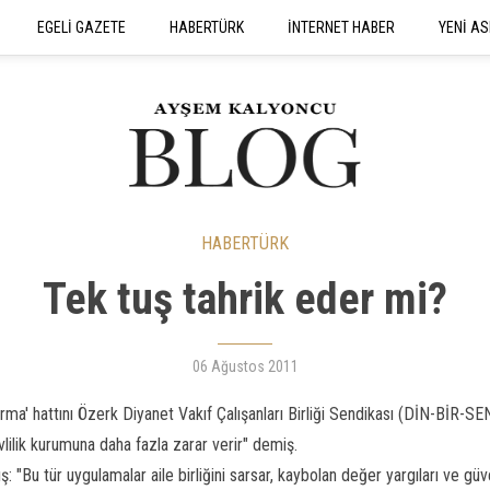
EGELİ GAZETE
HABERTÜRK
İNTERNET HABER
YENİ AS
SEYAHATNAME
HABERTÜRK
Tek tuş tahrik eder mi?
06 Ağustos 2011
ırma' hattını Özerk Diyanet Vakıf Çalışanları Birliği Sendikası (DİN-BİR-SE
ilik kurumuna daha fazla zarar verir" demiş.
ş: "Bu tür uygulamalar aile birliğini sarsar, kaybolan değer yargıları ve gü