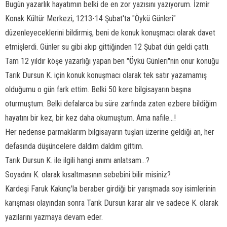
Bugün yazarlık hayatımın belki de en zor yazısını yazıyorum. İzmir
Konak Kültür Merkezi, 1213-14 Şubat'ta "Öykü Günleri"
düzenleyeceklerini bildirmiş, beni de konuk konuşmacı olarak davet
etmişlerdi. Günler su gibi akıp gittiğinden 12 Şubat dün geldi çattı.
Tam 12 yıldır köşe yazarlığı yapan ben "Öykü Günleri"nin onur konuğu
Tarık Dursun K. için konuk konuşmacı olarak tek satır yazamamış
olduğumu o gün fark ettim. Belki 50 kere bilgisayarın başına
oturmuştum. Belki defalarca bu süre zarfında zaten ezbere bildiğim
hayatını bir kez, bir kez daha okumuştum. Ama nafile...!
Her nedense parmaklarım bilgisayarın tuşları üzerine geldiği an, her
defasında düşüncelere daldım daldım gittim.
Tarık Dursun K. ile ilgili hangi anımı anlatsam...?
Soyadını K. olarak kısaltmasının sebebini bilir misiniz?
Kardeşi Faruk Kakınç'la beraber girdiği bir yarışmada soy isimlerinin
karışması olayından sonra Tarık Dursun karar alır ve sadece K. olarak
yazılarını yazmaya devam eder.