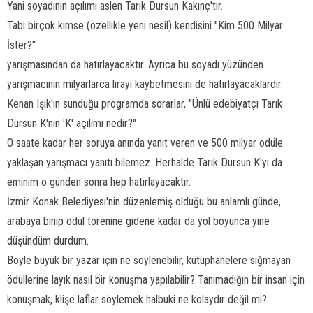
Yani soyadının açılımı aslen Tarık Dursun Kakınç'tır.
Tabi birçok kimse (özellikle yeni nesil) kendisini "Kim 500 Milyar
İster?"
yarışmasından da hatırlayacaktır. Ayrıca bu soyadı yüzünden
yarışmacının milyarlarca lirayı kaybetmesini de hatırlayacaklardır.
Kenan Işık'ın sunduğu programda sorarlar, "Ünlü edebiyatçı Tarık
Dursun K'nın 'K' açılımı nedir?"
O saate kadar her soruya anında yanıt veren ve 500 milyar ödüle
yaklaşan yarışmacı yanıtı bilemez. Herhalde Tarık Dursun K'yı da
eminim o günden sonra hep hatırlayacaktır.
İzmir Konak Belediyesi'nin düzenlemiş olduğu bu anlamlı günde,
arabaya binip ödül törenine gidene kadar da yol boyunca yine
düşündüm durdum.
Böyle büyük bir yazar için ne söylenebilir, kütüphanelere sığmayan
ödüllerine layık nasıl bir konuşma yapılabilir? Tanımadığın bir insan için
konuşmak, klişe laflar söylemek halbuki ne kolaydır değil mi?