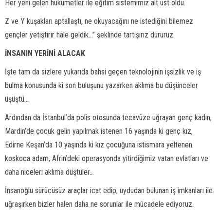
Her yeni gelen hükümetler ile eğitim sistemimiz alt üst oldu.
Z ve Y kuşakları aptallaştı, ne okuyacağını ne istediğini bilemez
gençler yetiştirir hale geldik...” şeklinde tartışırız dururuz.
İNSANIN YERİNİ ALACAK
İşte tam da sizlere yukarıda bahsi geçen teknolojinin işsizlik ve iş
bulma konusunda ki son buluşunu yazarken aklıma bu düşünceler
üşüştü...
Ardından da İstanbul’da polis otosunda tecavüze uğrayan genç kadın,
Mardin’de çocuk gelin yapılmak istenen 16 yaşında ki genç kız,
Edirne Keşan’da 10 yaşında ki kız çocuğuna istismara yeltenen
koskoca adam, Afrin’deki operasyonda yitirdiğimiz vatan evlatları ve
daha niceleri aklıma düştüler...
İnsanoğlu sürücüsüz araçlar icat edip, uydudan bulunan iş imkanları ile
uğraşırken bizler halen daha ne sorunlar ile mücadele ediyoruz.