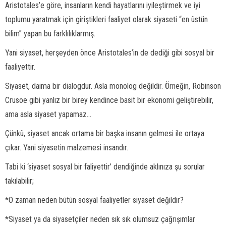
Aristotales’e göre, insanların kendi hayatlarını iyileştirmek ve iyi
toplumu yaratmak için giriştikleri faaliyet olarak siyaseti “en üstün
bilim” yapan bu farklılıklarmış.
Yani siyaset, herşeyden önce Aristotales’in de dediği gibi sosyal bir
faaliyettir.
Siyaset, daima bir dialogdur. Asla monolog değildir. Örneğin, Robinson
Crusoe gibi yanlız bir birey kendince basit bir ekonomi geliştirebilir,
ama asla siyaset yapamaz...
Çünkü, siyaset ancak ortama bir başka insanın gelmesi ile ortaya
çıkar. Yani siyasetin malzemesi insandır.
Tabi ki ‘siyaset sosyal bir faliyettir’ dendiğinde aklınıza şu sorular
takılabilir;
*O zaman neden bütün sosyal faaliyetler siyaset değildir?
*Siyaset ya da siyasetçiler neden sık sık olumsuz çağrışımlar