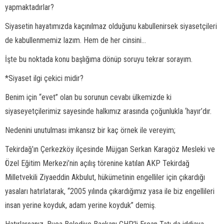
yapmaktadırlar?
Siyasetin hayatımızda kaçınılmaz olduğunu kabullenirsek siyasetçileri
de kabullenmemiz lazım. Hem de her cinsini...
İşte bu noktada konu başlığıma dönüp soruyu tekrar sorayım.
*Siyaset ilgi çekici midir?
Benim için “evet” olan bu sorunun cevabı ülkemizde ki
siyaseyetçilerimiz sayesinde halkımız arasında çoğunlukla ‘hayır’dır.
Nedenini unutulması imkansız bir kaç örnek ile vereyim;
Tekirdağ’ın Çerkezköy ilçesinde Müjgan Serkan Karagöz Mesleki ve
Özel Eğitim Merkezi’nin açılış törenine katılan AKP Tekirdağ
Milletvekili Ziyaeddin Akbulut, hükümetinin engelliler için çıkardığı
yasaları hatırlatarak, “2005 yılında çıkardığımız yasa ile biz engellileri
insan yerine koyduk, adam yerine koyduk” demiş.