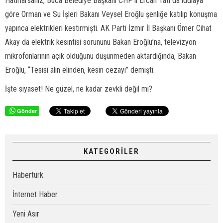
Hatırlarsanız, Buca Belediye Başkanı CHP’li Ercan Tatı da iddiaya
göre Orman ve Su İşleri Bakanı Veysel Eroğlu şenliğe katılıp konuşma
yapınca elektrikleri kestirmişti. AK Parti İzmir İl Başkanı Ömer Cihat
Akay da elektrik kesintisi sorununu Bakan Eroğlu’na, televizyon
mikrofonlarının açık olduğunu düşünmeden aktardığında, Bakan
Eroğlu, “Tesisi alın elinden, kesin cezayı” demişti.
İşte siyaset! Ne güzel, ne kadar zevkli değil mi?
Gönder
KATEGORİLER
Habertürk
İnternet Haber
Yeni Asır