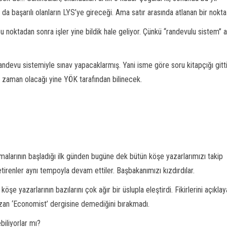
a da başarılı olanların LYS’ye gireceği. Ama satır arasında atlanan bir nokta
 noktadan sonra işler yine bildik hale geliyor. Çünkü “randevulu sistem” a
ndevu sistemiyle sınav yapacaklarmış. Yani isme göre soru kitapçığı gitti
ne zaman olacağı yine YÖK tarafından bilinecek.
malarının başladığı ilk günden bugüne dek bütün köşe yazarlarımızı takip
tirenler aynı tempoyla devam ettiler. Başbakanımızı kızdırdılar.
 yazarlarının bazılarını çok ağır bir üslupla eleştirdi. Fikirlerini açıklay
azan ‘Economist’ dergisine demediğini bırakmadı.
biliyorlar mı?