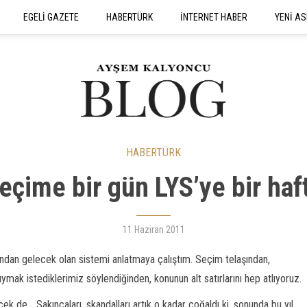
EGELİ GAZETE
HABERTÜRK
İNTERNET HABER
YENİ AS
SEYAHATNAME
HABERTÜRK
eçime bir gün LYS’ye bir haf
11 Haziran 2011
dından gelecek olan sistemi anlatmaya çalıştım. Seçim telaşından,
ak istediklerimiz söylendiğinden, konunun alt satırlarını hep atlıyoruz.
 de... Sakıncaları, skandalları artık o kadar çoğaldı ki, sonunda bu yıl