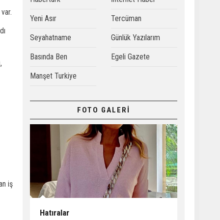
 var.
Yeni Asır
Tercüman
dı
Seyahatname
Günlük Yazılarım
Basında Ben
Egeli Gazete
,
Manşet Turkiye
FOTO GALERİ
an iş
Hatıralar