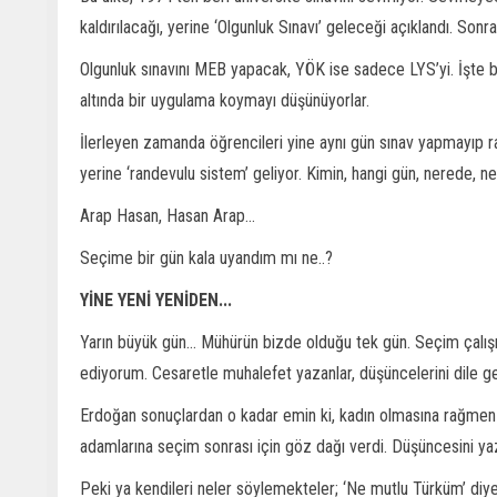
kaldırılacağı, yerine ‘Olgunluk Sınavı’ geleceği açıklandı. Sonr
Olgunluk sınavını MEB yapacak, YÖK ise sadece LYS’yi. İşte bu
altında bir uygulama koymayı düşünüyorlar.
İlerleyen zamanda öğrencileri yine aynı gün sınav yapmayıp ra
yerine ‘randevulu sistem’ geliyor. Kimin, hangi gün, nerede, 
Arap Hasan, Hasan Arap...
Seçime bir gün kala uyandım mı ne..?
YİNE YENİ YENİDEN...
Yarın büyük gün... Mühürün bizde olduğu tek gün. Seçim çalış
ediyorum. Cesaretle muhalefet yazanlar, düşüncelerini dile ge
Erdoğan sonuçlardan o kadar emin ki, kadın olmasına rağmen köşe
adamlarına seçim sonrası için göz dağı verdi. Düşüncesini y
Peki ya kendileri neler söylemekteler; ‘Ne mutlu Türküm’ diye