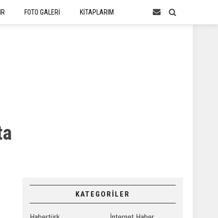
IR
FOTO GALERİ
KİTAPLARIM
ta
KATEGORİLER
Habertürk
İnternet Haber