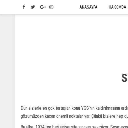
ANASAYFA
HAKKIMDA
S
Dün sizlerle en çok tartışılan konu YGS’nin kaldırılmasının ar
gözümüzden kaçan önemli noktalar var. Çünkü bizlere hep duym
Bu ülke, 1974’ten beri üniversite sınavını sevmiyor. Sevmeyecek