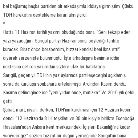
bel bağlamış başka partiden bir arkadaşımla iddiaya girmiştim. Çünkü
TDH hareketini destekleme kararı almışlardı.
*
Hatta 11 Haziran tarihli yazımı okuduğunda bana; “Seni tekzip eden
yazı yazacağım. Sarıgül partiyi Haziran sonu, söylediği tarihte
kuracak. Biraz önce beraberdim, bizzat kendisi beni ikna etti”
diyerek serzenişte bulunmuştu. İşte arkadaşımı benimle iddia
noktasına getiren yazımdan sizlere ufak bir hatırlatma;
Sarıgül, geçen yıl TDH’nın yaz aylarında partileşeceğini açıklamış,
sonra da kuruluşu sonbahara ertelenmişti. Ardından Kasım dendi..
Kasıma gelindiğinde ise “yeni yıldan önce, mutlaka.” Ve 2010 yılı geldi
çattı...
Şubat, mart, nisan.. derken, TDH’nın kurulması için 12 Haziran kesin
dendi. “12 Haziran’da 81 il teşkilatı ve 30 bin kişiyle birlikte Esenboğa
Havaalanı’ndan Ankara kent merkezindeki İçişleri Bakanlığı’na kadar
yürüyeceğiz” sözleri bizzat bir düğün yemeğinde Sarıgül’ün bana