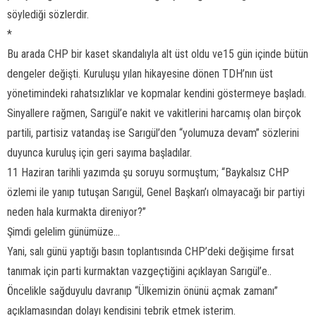
söylediği sözlerdir.
*
Bu arada CHP bir kaset skandalıyla alt üst oldu ve15 gün içinde bütün
dengeler değişti. Kuruluşu yılan hikayesine dönen TDH’nın üst
yönetimindeki rahatsızlıklar ve kopmalar kendini göstermeye başladı.
Sinyallere rağmen, Sarıgül’e nakit ve vakitlerini harcamış olan birçok
partili, partisiz vatandaş ise Sarıgül’den “yolumuza devam” sözlerini
duyunca kuruluş için geri sayıma başladılar.
11 Haziran tarihli yazımda şu soruyu sormuştum; “Baykalsız CHP
özlemi ile yanıp tutuşan Sarıgül, Genel Başkan’ı olmayacağı bir partiyi
neden hala kurmakta direniyor?”
Şimdi gelelim günümüze...
Yani, salı günü yaptığı basın toplantısında CHP’deki değişime fırsat
tanımak için parti kurmaktan vazgeçtiğini açıklayan Sarıgül’e..
Öncelikle sağduyulu davranıp “Ülkemizin önünü açmak zamanı”
açıklamasından dolayı kendisini tebrik etmek isterim.