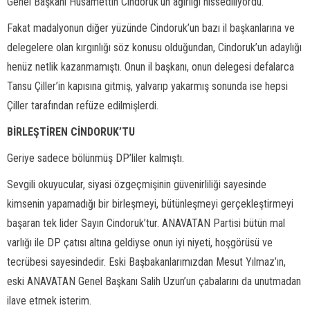
Genel Başkanı Hüsamettin Cindoruk’un ağırlığı hissediliyordu.
Fakat madalyonun diğer yüzünde Cindoruk’un bazı il başkanlarına ve
delegelere olan kırgınlığı söz konusu olduğundan, Cindoruk’un adaylığı
henüz netlik kazanmamıştı. Onun il başkanı, onun delegesi defalarca
Tansu Çiller’in kapısına gitmiş, yalvarıp yakarmış sonunda ise hepsi
Çiller tarafından refüze edilmişlerdi.
BİRLEŞTİREN CİNDORUK’TU
Geriye sadece bölünmüş DP’liler kalmıştı.
Sevgili okuyucular, siyasi özgeçmişinin güvenirliliği sayesinde
kimsenin yapamadığı bir birleşmeyi, bütünleşmeyi gerçekleştirmeyi
başaran tek lider Sayın Cindoruk’tur. ANAVATAN Partisi bütün mal
varlığı ile DP çatısı altına geldiyse onun iyi niyeti, hoşgörüsü ve
tecrübesi sayesindedir. Eski Başbakanlarımızdan Mesut Yılmaz’ın,
eski ANAVATAN Genel Başkanı Salih Uzun’un çabalarını da unutmadan
ilave etmek isterim.