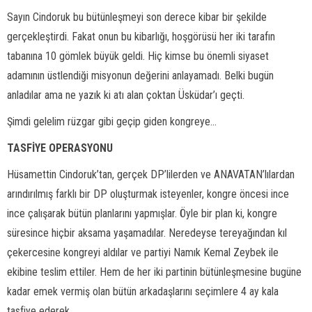
Sayın Cindoruk bu bütünleşmeyi son derece kibar bir şekilde
gerçekleştirdi. Fakat onun bu kibarlığı, hoşgörüsü her iki tarafın
tabanına 10 gömlek büyük geldi. Hiç kimse bu önemli siyaset
adamının üstlendiği misyonun değerini anlayamadı. Belki bugün
anladılar ama ne yazık ki atı alan çoktan Üsküdar’ı geçti.
Şimdi gelelim rüzgar gibi geçip giden kongreye...
TASFİYE OPERASYONU
Hüsamettin Cindoruk’tan, gerçek DP’lilerden ve ANAVATAN’lılardan
arındırılmış farklı bir DP oluşturmak isteyenler, kongre öncesi ince
ince çalışarak bütün planlarını yapmışlar. Öyle bir plan ki, kongre
süresince hiçbir aksama yaşamadılar. Neredeyse tereyağından kıl
çekercesine kongreyi aldılar ve partiyi Namık Kemal Zeybek ile
ekibine teslim ettiler. Hem de her iki partinin bütünleşmesine bugüne
kadar emek vermiş olan bütün arkadaşlarını seçimlere 4 ay kala
tasfiye ederek.