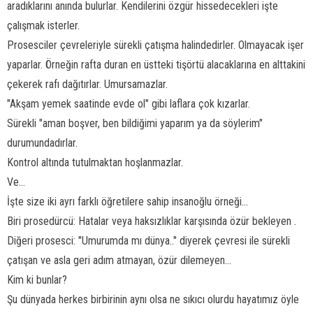
aradıklarını anında bulurlar. Kendilerini özgür hissedecekleri işte
çalışmak isterler.
Prosesciler çevreleriyle sürekli çatışma halindedirler. Olmayacak işer
yaparlar. Örneğin rafta duran en üstteki tişörtü alacaklarına en alttakini
çekerek rafı dağıtırlar. Umursamazlar.
"Akşam yemek saatinde evde ol" gibi laflara çok kızarlar.
Sürekli "aman boşver, ben bildiğimi yaparım ya da söylerim"
durumundadırlar.
Kontrol altında tutulmaktan hoşlanmazlar.
Ve...
İşte size iki ayrı farklı öğretilere sahip insanoğlu örneği...
Biri prosedürcü: Hatalar veya haksızlıklar karşısında özür bekleyen .
Diğeri prosesci: "Umurumda mı dünya.." diyerek çevresi ile sürekli
çatışan ve asla geri adım atmayan, özür dilemeyen...
Kim ki bunlar?
Şu dünyada herkes birbirinin aynı olsa ne sıkıcı olurdu hayatımız öyle