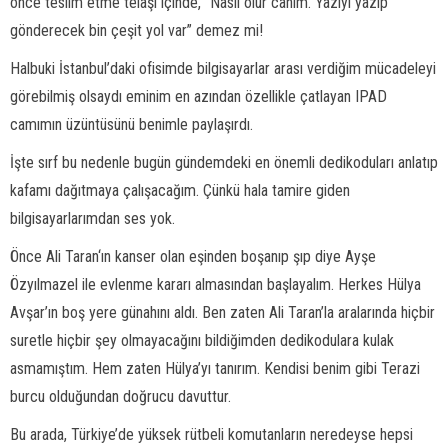
önce teslim etme telaşı içinde, “Nasıl olur canım. Yazıyı yazıp
gönderecek bin çeşit yol var” demez mi!
Halbuki İstanbul’daki ofisimde bilgisayarlar arası verdiğim mücadeleyi
görebilmiş olsaydı eminim en azından özellikle çatlayan IPAD
camımın üzüntüsünü benimle paylaşırdı.
İşte sırf bu nedenle bugün gündemdeki en önemli dedikoduları anlatıp
kafamı dağıtmaya çalışacağım. Çünkü hala tamire giden
bilgisayarlarımdan ses yok.
Önce Ali Taran‘ın kanser olan eşinden boşanıp şıp diye Ayşe
Özyılmazel ile evlenme kararı almasından başlayalım. Herkes Hülya
Avşar’ın boş yere günahını aldı. Ben zaten Ali Taran’la aralarında hiçbir
suretle hiçbir şey olmayacağını bildiğimden dedikodulara kulak
asmamıştım. Hem zaten Hülya’yı tanırım. Kendisi benim gibi Terazi
burcu olduğundan doğrucu davuttur.
Bu arada, Türkiye’de yüksek rütbeli komutanların neredeyse hepsi