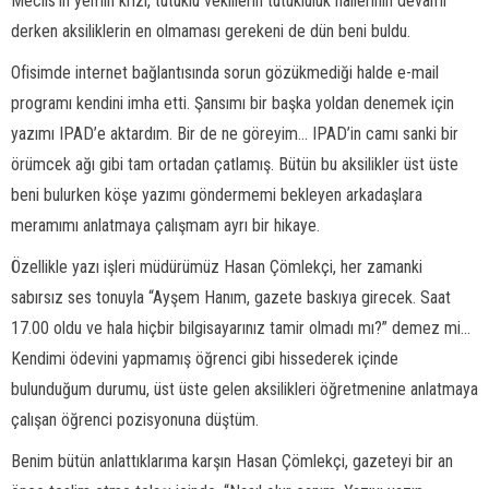
Meclis’in yemin krizi, tutuklu vekillerin tutukluluk hallerinin devamı
derken aksiliklerin en olmaması gerekeni de dün beni buldu.
Ofisimde internet bağlantısında sorun gözükmediği halde e-mail
programı kendini imha etti. Şansımı bir başka yoldan denemek için
yazımı IPAD’e aktardım. Bir de ne göreyim... IPAD’in camı sanki bir
örümcek ağı gibi tam ortadan çatlamış. Bütün bu aksilikler üst üste
beni bulurken köşe yazımı göndermemi bekleyen arkadaşlara
meramımı anlatmaya çalışmam ayrı bir hikaye.
Özellikle yazı işleri müdürümüz Hasan Çömlekçi, her zamanki
sabırsız ses tonuyla “Ayşem Hanım, gazete baskıya girecek. Saat
17.00 oldu ve hala hiçbir bilgisayarınız tamir olmadı mı?” demez mi...
Kendimi ödevini yapmamış öğrenci gibi hissederek içinde
bulunduğum durumu, üst üste gelen aksilikleri öğretmenine anlatmaya
çalışan öğrenci pozisyonuna düştüm.
Benim bütün anlattıklarıma karşın Hasan Çömlekçi, gazeteyi bir an