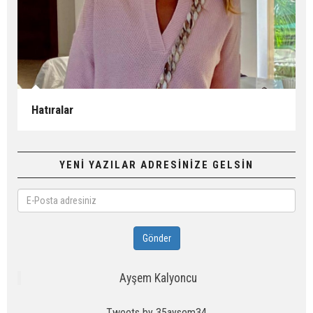
Hatıralar
YENİ YAZILAR ADRESİNİZE GELSİN
E-
Posta
adresiniz
Gönder
Ayşem Kalyoncu
Tweets by 35aysem34