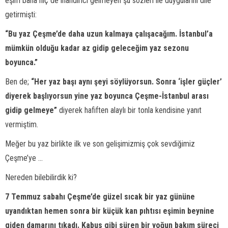
eşim bana hiç de inandırıcı gelmeyen şu sözleri ile duygularını dile
getirmişti:
“Bu yaz Çeşme’de daha uzun kalmaya çalışacağım. İstanbul’a
mümkün olduğu kadar az gidip geleceğim yaz sezonu
boyunca.”
Ben de;
“Her yaz başı aynı şeyi söylüyorsun. Sonra ‘işler güçler’
diyerek başlıyorsun yine yaz boyunca Çeşme-İstanbul arası
gidip gelmeye”
diyerek hafiften alaylı bir tonla kendisine yanıt
vermiştim.
Meğer bu yaz birlikte ilk ve son gelişimizmiş çok sevdiğimiz
Çeşme’ye ...
Nereden bilebilirdik ki?
7 Temmuz sabahı Çeşme’de güzel sıcak bir yaz gününe
uyandıktan hemen sonra bir küçük kan pıhtısı eşimin beynine
giden damarını tıkadı. Kabus gibi süren bir yoğun bakım süreci