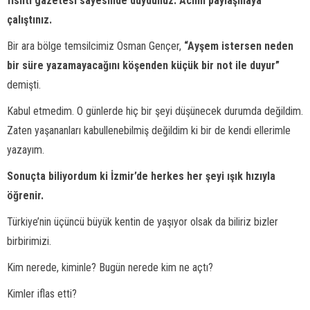
fısıltı gazetesi sayesinde duydunuz. Acımı paylaşmaya
çalıştınız.
Bir ara bölge temsilcimiz Osman Gençer,
“Ayşem istersen neden
bir süre yazamayacağını köşenden küçük bir not ile duyur”
demişti.
Kabul etmedim. O günlerde hiç bir şeyi düşünecek durumda değildim.
Zaten yaşananları kabullenebilmiş değildim ki bir de kendi ellerimle
yazayım.
Sonuçta biliyordum ki İzmir’de herkes her şeyi ışık hızıyla
öğrenir.
Türkiye’nin üçüncü büyük kentin de yaşıyor olsak da biliriz bizler
birbirimizi.
Kim nerede, kiminle? Bugün nerede kim ne açtı?
Kimler iflas etti?