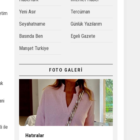
Yeni Asır
Tercüman
etim
Seyahatname
Günlük Yazılarım
Basında Ben
Egeli Gazete
Manşet Turkiye
FOTO GALERİ
ık
ani
i ile
Hatıralar