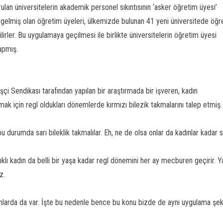
ulan üniversitelerin akademik personel sıkıntısının ‘asker öğretim üyesi’
a gelmiş olan öğretim üyeleri, ülkemizde bulunan 41 yeni üniversitede öğr
lirler. Bu uygulamaya geçilmesi ile birlikte üniversitelerin öğretim üyesi
yapmış.
çi Sendikası tarafından yapılan bir araştırmada bir işveren, kadın
amak için regl oldukları dönemlerde kırmızı bilezik takmalarını talep etmiş.
u durumda sarı bileklik takmalılar. Eh, ne de olsa onlar da kadınlar kadar s
ıklı kadın da belli bir yaşa kadar regl dönemini her ay mecburen geçirir. Y
z.
onlarda da var. İşte bu nedenle bence bu konu bizde de aynı uygulama şekl