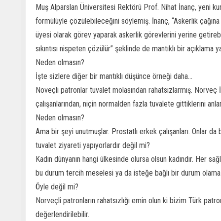
Muş Alparslan Üniversitesi Rektörü Prof. Nihat İnanç, yeni kur
formülüyle çözülebileceğini söylemiş. İnanç, “Askerlik çağın
üyesi olarak görev yaparak askerlik görevlerini yerine getirebi
sıkıntısı nispeten çözülür” şeklinde de mantıklı bir açıklama 
Neden olmasın?
İşte sizlere diğer bir mantıklı düşünce örneği daha...
Noveçli patronlar tuvalet molasından rahatsızlarmış. Norveç İş
çalışanlarından, niçin normalden fazla tuvalete gittiklerini anl
Neden olmasın?
Ama bir şeyi unutmuşlar. Prostatlı erkek çalışanları. Onlar da b
tuvalet ziyareti yapıyorlardır değil mi?
Kadın dünyanın hangi ülkesinde olursa olsun kadındır. Her sağl
bu durum tercih meselesi ya da isteğe bağlı bir durum olama
Öyle değil mi?
Norveçli patronların rahatsızlığı emin olun ki bizim Türk patr
değerlendirilebilir.