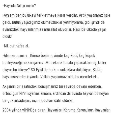
-Hayrola Nil iyi misin?
-Ayşem ben bu ülkeyi terk etmeye karar verdim. Artık yaşanmaz hale
geldi. Bütün yaşadığımız olumsuzluklar yetmiyormuş gibi şimdi de
evimizdeki hayvanlarımıza musallat oluyorlar. Nasıl bir ülkede yaşar
olduk?
-Nil, dur nefes al...
-Alamam canım... Kimse benim evimde kaç kedi, kaç köpek
besleyeceğime karışamaz. Metrekare hesabı yapacaklarmış. Neler
oluyor bu ülkeye? 30 Eylül’de herkes sokaklara dökülüyor. Bütün
hayvanseverler isyanda. Vallahi yaşanmaz oldu bu memleket...
Akşamın bir saatindeki konuşmamız bu seyirde devam ederken,
ertesi gün Nil’in isyanına annem, ardından da evinde hayvan besleyen
bir çok arkadaşım, eşim, dostum dahil oldular.
2004 yılında yürürlüğe giren Hayvanları Koruma Kanunu’nun, hayvanları