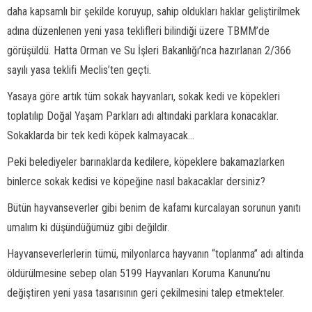
daha kapsamlı bir şekilde koruyup, sahip oldukları haklar geliştirilmek
adına düzenlenen yeni yasa teklifleri bilindiği üzere TBMM’de
görüşüldü. Hatta Orman ve Su İşleri Bakanlığı’nca hazırlanan 2/366
sayılı yasa teklifi Meclis’ten geçti.
Yasaya göre artık tüm sokak hayvanları, sokak kedi ve köpekleri
toplatılıp Doğal Yaşam Parkları adı altındaki parklara konacaklar.
Sokaklarda bir tek kedi köpek kalmayacak...
Peki belediyeler barınaklarda kedilere, köpeklere bakamazlarken
binlerce sokak kedisi ve köpeğine nasıl bakacaklar dersiniz?
Bütün hayvanseverler gibi benim de kafamı kurcalayan sorunun yanıtı
umalım ki düşündüğümüz gibi değildir.
Hayvanseverlerlerin tümü, milyonlarca hayvanın “toplanma” adı altinda
öldürülmesine sebep olan 5199 Hayvanları Koruma Kanunu’nu
değiştiren yeni yasa tasarısının geri çekilmesini talep etmekteler.