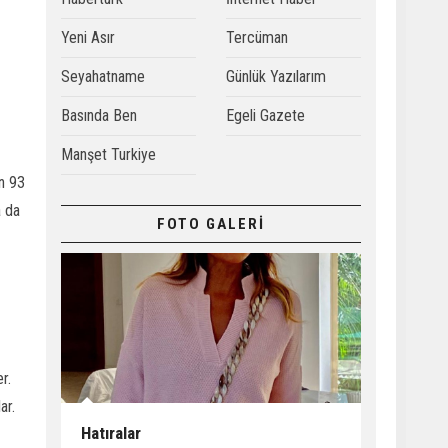
Yeni Asır
Tercüman
Seyahatname
Günlük Yazılarım
Basında Ben
Egeli Gazete
Manşet Turkiye
an 93
a da
FOTO GALERİ
r.
ar.
Hatıralar