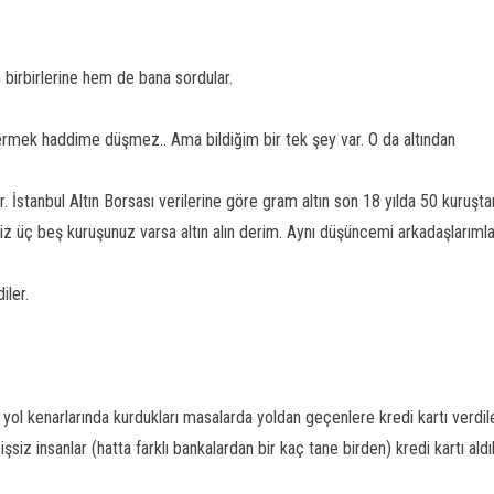
 birbirlerine hem de bana sordular.
ermek haddime düşmez.. Ama bildiğim bir tek şey var. O da altından
r. İstanbul Altın Borsası verilerine göre gram altın son 18 yılda 50 kuruşt
niz üç beş kuruşunuz varsa altın alın derim. Aynı düşüncemi arkadaşlarıml
iler.
yol kenarlarında kurdukları masalarda yoldan geçenlere kredi kartı verdile
işsiz insanlar (hatta farklı bankalardan bir kaç tane birden) kredi kartı aldıl