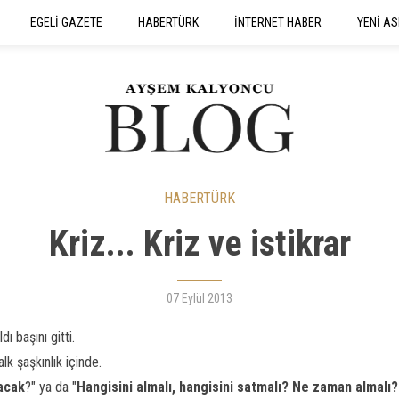
EGELİ GAZETE
HABERTÜRK
İNTERNET HABER
YENİ AS
SEYAHATNAME
HABERTÜRK
Kriz... Kriz ve istikrar
07 Eylül 2013
dı başını gitti.
lk şaşkınlık içinde.
acak
?" ya da "
Hangisini almalı, hangisini satmalı? Ne zaman almalı?