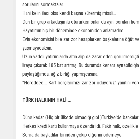
sorularını sormaktalar.
Hani kelin ilacı olsa kendi başına sürermiş misali...
Dün bir grup arkadaşımla otururken onlar da aynı soruları hem
Hayatımın hiç bir döneminde ekonomiden anlamadım.
Evin ekonomisini bile zar zor hesaplarken başkalarına öğüt v
şaşmayacaksın.
Uzun vadeli yatırımlarda altın alıp da zarar eden görülmemişti
liraya çıkarak 185 kat artmış. Bu durumda kenara ayırabildiği
paylaştığımda, ağız birliği yapmışcasına;
"Neredeee.... Kart borçlarımızı zar zor ödüyoruz" yanıtını verd
TÜRK HALKININ HALİ....
Düne kadar (Hiç bir ülkede olmadığı gibi )Türkiye'de bankalar 
Herkes kredi kartı kullanmaya özendirildi. Fakir halk, özellikle 
Sonra da başladılar birinden çekip diğerini ödemeye...