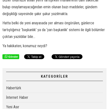
Bizler önümüze atılan yemi tartışırken muhalefetin dahi sakıncalı
bulup onaylamayacağından emin olunan bazı maddeler, gündem
değişikliği sayesinde şakır şukur yazılmakta.
Hatta belki de yeni anayasada yer alması öngörülen, günlerce
tartıştığımız ‘başkanlık’ ya da ‘yarı başkanlık’ sistemi ile ilgili bölümler
çoktan yazıldılar bile...
Ya hakikaten; konumuz neydi?
Gönder
KATEGORİLER
Habertürk
İnternet Haber
Yeni Asır