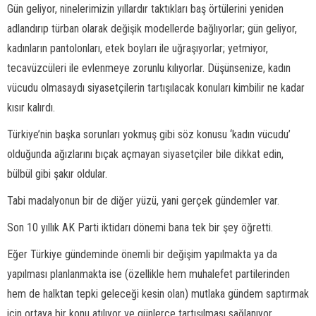
Gün geliyor, ninelerimizin yıllardır taktıkları baş örtülerini yeniden
adlandırıp türban olarak değişik modellerde bağlıyorlar; gün geliyor,
kadınların pantolonları, etek boyları ile uğraşıyorlar; yetmiyor,
tecavüzcüleri ile evlenmeye zorunlu kılıyorlar. Düşünsenize, kadın
vücudu olmasaydı siyasetçilerin tartışılacak konuları kimbilir ne kadar
kısır kalırdı.
Türkiye’nin başka sorunları yokmuş gibi söz konusu ‘kadın vücudu’
olduğunda ağızlarını bıçak açmayan siyasetçiler bile dikkat edin,
bülbül gibi şakır oldular.
Tabi madalyonun bir de diğer yüzü, yani gerçek gündemler var.
Son 10 yıllık AK Parti iktidarı dönemi bana tek bir şey öğretti.
Eğer Türkiye gündeminde önemli bir değişim yapılmakta ya da
yapılması planlanmakta ise (özellikle hem muhalefet partilerinden
hem de halktan tepki geleceği kesin olan) mutlaka gündem saptırmak
için ortaya bir konu atılıyor ve günlerce tartışılması sağlanıyor.