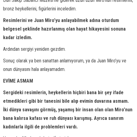
Dün Sakıp Sabancı Müzesi’ne giderek uzun uzun Miro’nun resimlerini,
bronz heykellerini, figürlerini inceledim.
Resimlerini ve Juan Miro’yu anlayabilmek adına oturdum
belgesel şeklinde hazırlanmış olan hayat hikayesini sonuna
kadar izledim.
Ardından sergiyi yeniden gezdim.
Sonuç olarak ya ben sanattan anlamıyorum, ya da Juan Miro’yu ve
onun dünyasını hala anlayamadım.
EVİME ASMAM
Sergideki resimlerin, heykellerin hiçbiri bana bir şey ifade
etmedikleri gibi bir tanesini bile alıp evimin duvarına asmam.
İki dünya savaşını görmüş, yaşamış bir insan olan olan Miro’nun
bana kalırsa kafası ve ruh dünyası karışmış. Ayrıca sanırım
kadınlarla ilgili de problemleri vardı.