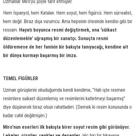
Uzmanlar Miro’yu şöyle tarif etmişler.
Hem İspanyol, hem Katalan. Hem soyut, hem figürcü. Hem sürrealist,
hem değil. Biraz dışa vurumcu. Ama hepsinin ötesinde kendisi gibi bir
ressam.
Hayatı boyunca resmi değiştirmek, ona ‘süikast
düzenlemekle’ uğraşmış bir sanatçı. Sonuçta resmi
öldüremese de her faninin bir bakışta tanıyacağı, kendine ait
bir dünya kurmayı başarmış bir imza.
TEMEL FİGÜRLER
Uzman görüşlerini okuduğumda kendi kendime, ”Hah işte resmen
resimlere suikast düzenlemiş ve resimlerini katletmeyi başarmış”
diye düşünerek biraz olsun rahatladım. (Demek ki resim konusunda o
kadar cahil değilmişim.)
Miro’nun eserleri ilk bakışta birer soyut resim gibi görünüyor.
Lekeler, çizgiler, renkler ve desenler.
Hiç biri bir hikayeye