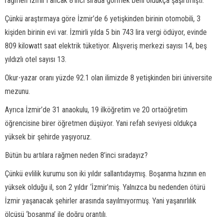
rağmen İzmir’i ancak 8’inci sırada görmek beni oldukça şaşırtmıştı.
Çünkü araştırmaya göre İzmir’de 6 yetişkinden birinin otomobili, 3
kişiden birinin evi var. İzmirli yılda 5 bin 743 lira vergi ödüyor, evinde
809 kilowatt saat elektrik tüketiyor. Alışveriş merkezi sayısı 14, beş
yıldızlı otel sayısı 13.
Okur-yazar oranı yüzde 92.1 olan ilimizde 8 yetişkinden biri üniversite
mezunu.
Ayrıca İzmir’de 31 anaokulu, 19 ilköğretim ve 20 ortaöğretim
öğrencisine birer öğretmen düşüyor. Yani refah seviyesi oldukça
yüksek bir şehirde yaşıyoruz.
Bütün bu artılara rağmen neden 8’inci sıradayız?
Çünkü evlilik kurumu son iki yıldır sallantıdaymış. Boşanma hızının en
yüksek olduğu il, son 2 yıldır ‘İzmir’miş. Yalnızca bu nedenden ötürü
İzmir yaşanacak şehirler arasında sayılmıyormuş. Yani yaşanırlılık
ölçüsü ‘boşanma’ ile doğru orantılı.