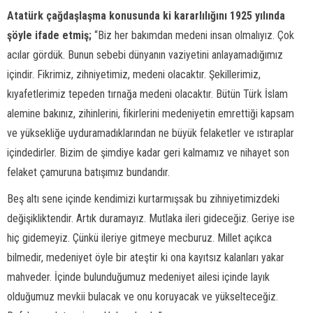
Atatürk çağdaşlaşma konusunda ki kararlılığını 1925 yılında
şöyle ifade etmiş;
“Biz her bakımdan medeni insan olmalıyız. Çok
acılar gördük. Bunun sebebi dünyanın vaziyetini anlayamadığımız
içindir. Fikrimiz, zihniyetimiz, medeni olacaktır. Şekillerimiz,
kıyafetlerimiz tepeden tırnağa medeni olacaktır. Bütün Türk İslam
alemine bakınız, zihinlerini, fikirlerini medeniyetin emrettiği kapsam
ve yüksekliğe uyduramadıklarından ne büyük felaketler ve ıstıraplar
içindedirler. Bizim de şimdiye kadar geri kalmamız ve nihayet son
felaket çamuruna batışımız bundandır.
Beş altı sene içinde kendimizi kurtarmışsak bu zihniyetimizdeki
değişikliktendir. Artık duramayız. Mutlaka ileri gideceğiz. Geriye ise
hiç gidemeyiz. Çünkü ileriye gitmeye mecburuz. Millet açıkca
bilmedir, medeniyet öyle bir ateştir ki ona kayıtsız kalanları yakar
mahveder. İçinde bulunduğumuz medeniyet ailesi içinde layık
olduğumuz mevkii bulacak ve onu koruyacak ve yükselteceğiz.