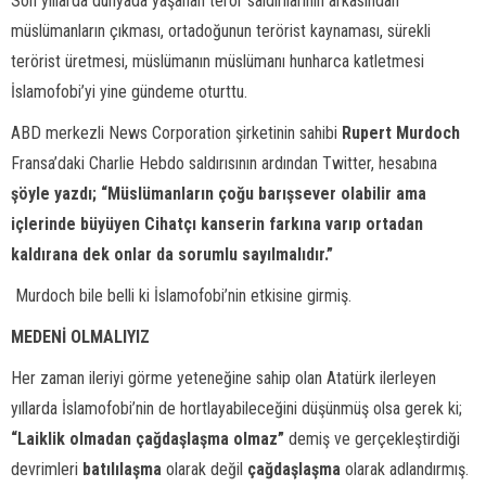
Son yıllarda dünyada yaşanan terör saldırılarının arkasından
müslümanların çıkması, ortadoğunun terörist kaynaması, sürekli
terörist üretmesi, müslümanın müslümanı hunharca katletmesi
İslamofobi’yi yine gündeme oturttu.
ABD merkezli News Corporation şirketinin sahibi
Rupert Murdoch
Fransa’daki Charlie Hebdo saldırısının ardından Twitter, hesabına
şöyle yazdı; “Müslümanların çoğu barışsever olabilir ama
içlerinde büyüyen Cihatçı kanserin farkına varıp ortadan
kaldırana dek onlar da sorumlu sayılmalıdır.”
Murdoch bile belli ki İslamofobi’nin etkisine girmiş.
MEDENİ OLMALIYIZ
Her zaman ileriyi görme yeteneğine sahip olan Atatürk ilerleyen
yıllarda İslamofobi’nin de hortlayabileceğini düşünmüş olsa gerek ki;
“Laiklik olmadan çağdaşlaşma olmaz”
demiş ve gerçekleştirdiği
devrimleri
batılılaşma
olarak değil
çağdaşlaşma
olarak adlandırmış.