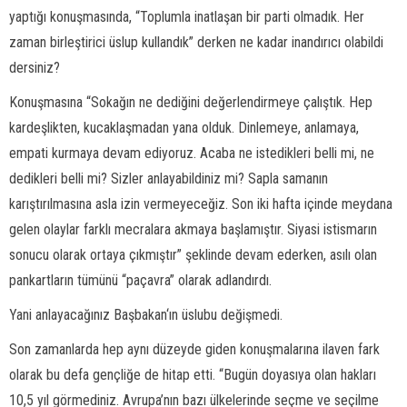
yaptığı konuşmasında, “Toplumla inatlaşan bir parti olmadık. Her
zaman birleştirici üslup kullandık” derken ne kadar inandırıcı olabildi
dersiniz?
Konuşmasına “Sokağın ne dediğini değerlendirmeye çalıştık. Hep
kardeşlikten, kucaklaşmadan yana olduk. Dinlemeye, anlamaya,
empati kurmaya devam ediyoruz. Acaba ne istedikleri belli mi, ne
dedikleri belli mi? Sizler anlayabildiniz mi? Sapla samanın
karıştırılmasına asla izin vermeyeceğiz. Son iki hafta içinde meydana
gelen olaylar farklı mecralara akmaya başlamıştır. Siyasi istismarın
sonucu olarak ortaya çıkmıştır” şeklinde devam ederken, asılı olan
pankartların tümünü “paçavra” olarak adlandırdı.
Yani anlayacağınız Başbakan‘ın üslubu değişmedi.
Son zamanlarda hep aynı düzeyde giden konuşmalarına ilaven fark
olarak bu defa gençliğe de hitap etti. “Bugün doyasıya olan hakları
10,5 yıl görmediniz. Avrupa’nın bazı ülkelerinde seçme ve seçilme