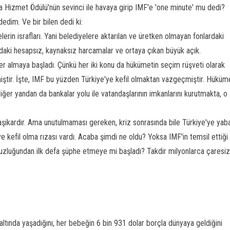
ma Hizmet Ödülü'nün sevinci ile havaya girip IMF'e 'one minute' mu dedi?
edim. Ve bir bilen dedi ki:
elerin israfları. Yani belediyelere aktarılan ve üretken olmayan fonlardaki
ndaki hesapsız, kaynaksız harcamalar ve ortaya çıkan büyük açık.
r almaya başladı. Çünkü her iki konu da hükümetin seçim rüşveti olarak
ştir. İşte, IMF bu yüzden Türkiye'ye kefil olmaktan vazgeçmiştir. Hüküm
 diğer yandan da bankalar yolu ile vatandaşlarının imkanlarını kurutmakta, o
şikardır. Ama unutulmaması gereken, kriz sonrasında bile Türkiye'ye yab
e kefil olma rızası vardı. Acaba şimdi ne oldu? Yoksa IMF'in temsil ettiği
zluğundan ilk defa şüphe etmeye mi başladı? Takdir milyonlarca çaresiz
 altında yaşadığını, her bebeğin 6 bin 931 dolar borçla dünyaya geldiğini