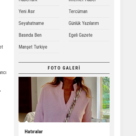
Yeni Asır
Tercüman
Seyahatname
Günlük Yazılarım
Basında Ben
Egeli Gazete
et
Manşet Turkiye
FOTO GALERİ
ancı
,
Hatıralar