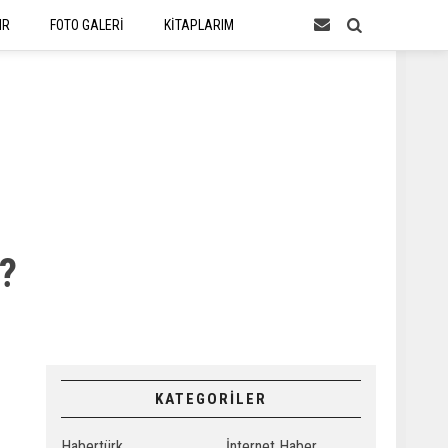
IR
FOTO GALERİ
KİTAPLARIM
u?
KATEGORİLER
Habertürk
İnternet Haber