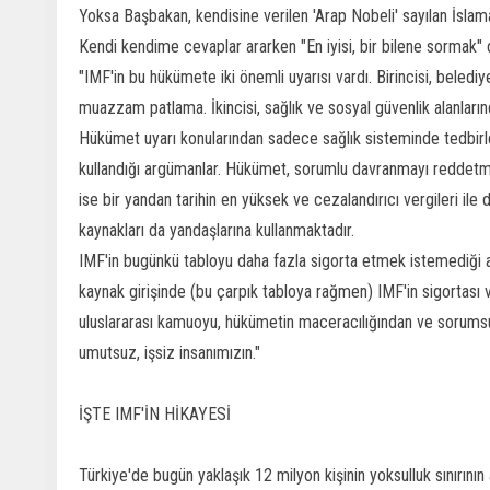
Yoksa Başbakan, kendisine verilen 'Arap Nobeli' sayılan İsla
Kendi kendime cevaplar ararken "En iyisi, bir bilene sormak" d
"IMF'in bu hükümete iki önemli uyarısı vardı. Birincisi, belediy
muazzam patlama. İkincisi, sağlık ve sosyal güvenlik alanları
Hükümet uyarı konularından sadece sağlık sisteminde tedbirle
kullandığı argümanlar. Hükümet, sorumlu davranmayı reddetmi
ise bir yandan tarihin en yüksek ve cezalandırıcı vergileri ile
kaynakları da yandaşlarına kullanmaktadır.
IMF'in bugünkü tabloyu daha fazla sigorta etmek istemediği a
kaynak girişinde (bu çarpık tabloya rağmen) IMF'in sigortası v
uluslararası kamuoyu, hükümetin maceracılığından ve sorumsu
umutsuz, işsiz insanımızın."
İŞTE IMF'İN HİKAYESİ
Türkiye'de bugün yaklaşık 12 milyon kişinin yoksulluk sınırının