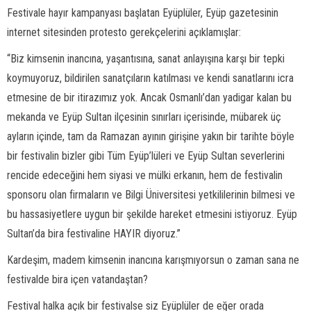
Festivale hayır kampanyası başlatan Eyüplüler, Eyüp gazetesinin
internet sitesinden protesto gerekçelerini açıklamışlar:
“Biz kimsenin inancına, yaşantısına, sanat anlayışına karşı bir tepki
koymuyoruz, bildirilen sanatçıların katılması ve kendi sanatlarını icra
etmesine de bir itirazımız yok. Ancak Osmanlı’dan yadigar kalan bu
mekanda ve Eyüp Sultan ilçesinin sınırları içerisinde, mübarek üç
ayların içinde, tam da Ramazan ayının girişine yakın bir tarihte böyle
bir festivalin bizler gibi Tüm Eyüp’lüleri ve Eyüp Sultan severlerini
rencide edeceğini hem siyasi ve mülki erkanın, hem de festivalin
sponsoru olan firmaların ve Bilgi Üniversitesi yetkililerinin bilmesi ve
bu hassasiyetlere uygun bir şekilde hareket etmesini istiyoruz. Eyüp
Sultan’da bira festivaline HAYIR diyoruz.”
Kardeşim, madem kimsenin inancına karışmıyorsun o zaman sana ne
festivalde bira içen vatandaştan?
Festival halka açık bir festivalse siz Eyüplüler de eğer orada