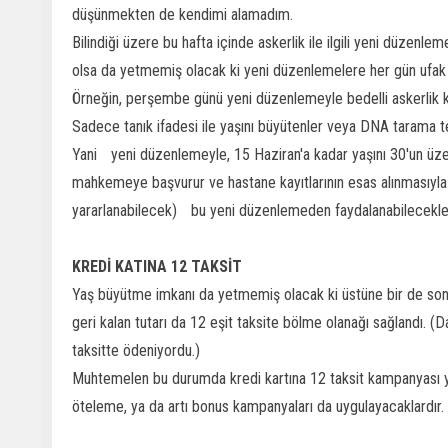
düşünmekten de kendimi alamadım.
Bilindiği üzere bu hafta içinde askerlik ile ilgili yeni düzenl
olsa da yetmemiş olacak ki yeni düzenlemelere her gün ufak u
Örneğin, perşembe günü yeni düzenlemeyle bedelli askerlik k
Sadece tanık ifadesi ile yaşını büyütenler veya DNA tarama test
Yani yeni düzenlemeyle, 15 Haziran'a kadar yaşını 30'un üze
mahkemeye başvurur ve hastane kayıtlarının esas alınmasıyla 
yararlanabilecek) bu yeni düzenlemeden faydalanabilecekl
KREDİ KATINA 12 TAKSİT
Yaş büyütme imkanı da yetmemiş olacak ki üstüne bir de sonrada
geri kalan tutarı da 12 eşit taksite bölme olanağı sağlandı. 
taksitte ödeniyordu.)
Muhtemelen bu durumda kredi kartına 12 taksit kampanyası yapa
öteleme, ya da artı bonus kampanyaları da uygulayacaklardır.