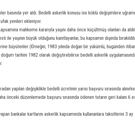
emeler basında yer aldı. Bedelli askerlik konusu ise köklü değişimlere uğram
fak yenileri ekleniyor.
apsamına mahkeme kararıyla yaşını daha önce küçültmüş olanları da aldıl
i ile yaşının büyük olduğunu kanıtlayanlar, bu kapsamın dışında bırakıldıla
rine büyütenler (Örneğin; 1983 yılında doğan bir yükümlü, bugünden itiba
doğum tarihini 1982 olarak değiştirebilirse bedelli askerlik uygulamasınd
er.
n yapılan değişiklikle bedelli ücretinin yarısı başvuru sırasında alınırke
(Daha önceki düzenlemede başvuru sırasında ödenen tutarın geri kalanı 6 eş
n bankalar kartlarını askerlik kapsamında kullananlara taksitlerini 3 ay