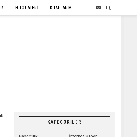
IR
FOTO GALERİ
KİTAPLARIM
ilk
KATEGORİLER
Habertürk
İnternet Haber