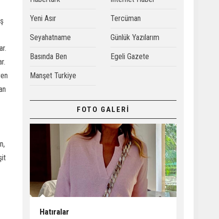
Yeni Asır
Tercüman
ış
Seyahatname
Günlük Yazılarım
ar.
Basında Ben
Egeli Gazete
r.
ren
Manşet Turkiye
an
FOTO GALERİ
n,
it
Hatıralar