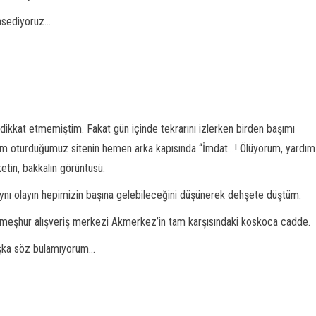
sediyoruz...
 dikkat etmemiştim. Fakat gün içinde tekrarını izlerken birden başımı
im oturduğumuz sitenin hemen arka kapısında “İmdat...! Ölüyorum, yardım
etin, bakkalın görüntüsü.
 aynı olayın hepimizin başına gelebileceğini düşünerek dehşete düştüm.
aki meşhur alışveriş merkezi Akmerkez’in tam karşısındaki koskoca cadde.
aşka söz bulamıyorum...