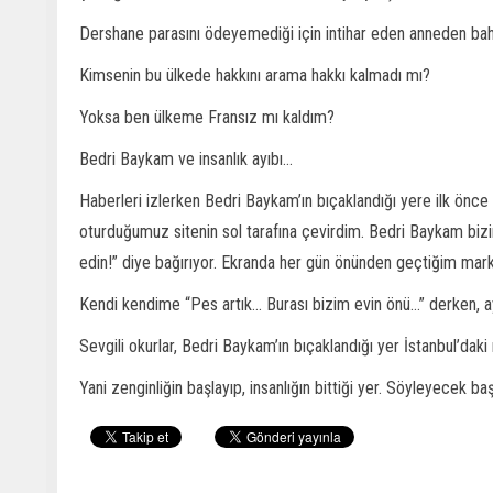
Dershane parasını ödeyemediği için intihar eden anneden bah
Kimsenin bu ülkede hakkını arama hakkı kalmadı mı?
Yoksa ben ülkeme Fransız mı kaldım?
Bedri Baykam ve insanlık ayıbı...
Haberleri izlerken Bedri Baykam’ın bıçaklandığı yere ilk önce
oturduğumuz sitenin sol tarafına çevirdim. Bedri Baykam biz
edin!” diye bağırıyor. Ekranda her gün önünden geçtiğim mark
Kendi kendime “Pes artık... Burası bizim evin önü...” derken,
Sevgili okurlar, Bedri Baykam’ın bıçaklandığı yer İstanbul’d
Yani zenginliğin başlayıp, insanlığın bittiği yer. Söyleyecek b