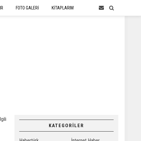
IR
FOTO GALERİ
KİTAPLARIM
gili
KATEGORİLER
Habertürk
İnternet Haber