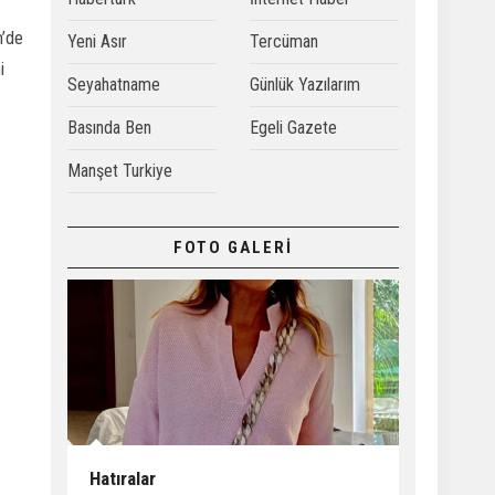
m’de
Yeni Asır
Tercüman
i
Seyahatname
Günlük Yazılarım
Basında Ben
Egeli Gazete
Manşet Turkiye
FOTO GALERİ
Hatıralar