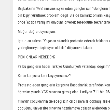
Başbakan’ın YGS sınavına isyan eden gençler için “Gençlerin h
bin kişiyi yürütmek problem değil. Biz de kalkarız onların kar
önce ‘acaba yanlış mı duydum’ diyerek tereddütle tekrar dinl
Meğer doğru duymuşum...
İşte o an aklıma “Yaşanan skandalı protesto ederek haklarını
yerleştirmeyi düşünüyor olabilir” düşüncesi takıldı.
PEKİ ONLAR NEREDEN?
Ya bu gençlerin hepsi Türkiye Cumhuriyeti vatandaşı değil mi
Kimin karşısına kimi koyuyorsunuz?
Protesto eden gençlerin karşısına Başbakanlık tarafından ko
öğrenim yılında YGS sınavına girmiş olan 1 milyon 711 bin 2
Yıllardır çocuklarının geleceği için çil çil paralar dökmüş ail
çocuğunu üniversite sınavına hazırlamaya çalışan ailelerden 