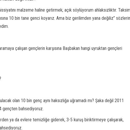
issiyatını malzeme haline getirmek; açık söylüyorum ahlaksızlıktır. Taksi
şısına 10 bin tane genci koyarız. Ama biz gerilimden yana değiliz” sözlerin
edim.
 aramaya çalışan gençlerin karşısına Başbakan hangi uyruktan gençleri
?
nulacak olan 10 bin genç aynı haksızlığa uğramadı mı? Şaka değil 2011
54 gençten bahsediyoruz.
elerden ya da evlere temizliğe giderek, 3-5 kuruş biriktirmeye çalışarak,
bahsediyoruz.