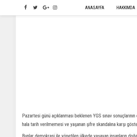
ANASAYFA
HAKKIMDA
Pazartesi günü açıklanması beklenen YGS sınav sonuçlarının duy
hala tarih verilmemesi ve yaşanan şifre skandalına karşı gösteri
Bunlar demokrasi ile yönetilen ülkede yaşayan insanların doğal