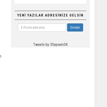
YENİ YAZILAR ADRESİNİZE GELSİN
E-
Gönder
Posta
adresiniz
Tweets by 35aysem34
?