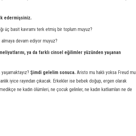
rk edermişsiniz.
ığı üç basit kavramı terk etmiş bir toplum muyuz?
ini almaya devam ediyor muyuz?
liyatlarını, ya da farklı cinsel eğilimler yüzünden yaşanan
bi yaşamaktayız?
Şimdi gelelim sonuca.
Aristo mu haklı yoksa Freud mu
sanlık iyice rayından çıkacak. Erkekler ise bebek doğup, ergen olarak
edikçe ne kadın ölümleri, ne çocuk gelinler, ne kadın katliamları ne de