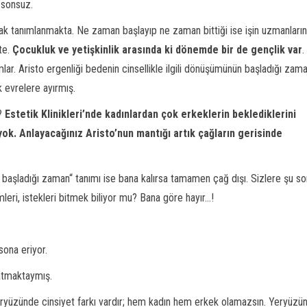
 sonsuz.
rak tanımlanmakta. Ne zaman başlayıp ne zaman bittiği ise işin uzmanları
te.
Çocukluk ve yetişkinlik arasında ki dönemde bir de gençlik var
.
mlar. Aristo ergenliği bedenin cinsellikle ilgili dönüşümünün başladığı zam
k evrelere ayırmış.
?
Estetik Klinikleri’nde kadınlardan çok erkeklerin beklediklerini
k. Anlayacağınız Aristo’nun mantığı artık çağların gerisinde
ün başladığı zaman“ tanımı ise bana kalırsa tamamen çağ dışı. Sizlere şu s
leri, istekleri bitmek biliyor mu? Bana göre hayır...!
 sona eriyor.
atmaktaymış.
eryüzünde cinsiyet farkı vardır; hem kadın hem erkek olamazsın. Yeryüzü