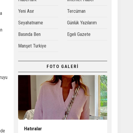
Yeni Asır
Tercüman
na
Seyahatname
Günlük Yazılarım
an
Basında Ben
Egeli Gazete
Manşet Turkiye
FOTO GALERİ
oruyu
Hatıralar
nde