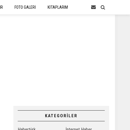
IR
FOTO GALERİ
KİTAPLARIM
i
KATEGORİLER
Habertürk
İnternet Haber