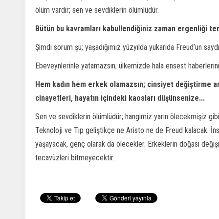
ölüm vardır; sen ve sevdiklerin ölümlüdür.
Bütün bu kavramları kabullendiğiniz zaman ergenliği te
Şimdi sorum şu; yaşadığımız yüzyılda yukarıda Freud’un sayd
Ebeveynlerinle yatamazsın; ülkemizde hala ensest haberler
Hem kadın hem erkek olamazsın; cinsiyet değiştirme ame
cinayetleri, hayatın içindeki kaosları düşünsenize...
Sen ve sevdiklerin ölümlüdür; hangimiz yarın ölecekmişiz gi
Teknoloji ve Tıp geliştikçe ne Aristo ne de Freud kalacak. İn
yaşayacak, genç olarak da ölecekler. Erkeklerin doğası değişm
tecavüzleri bitmeyecektir.